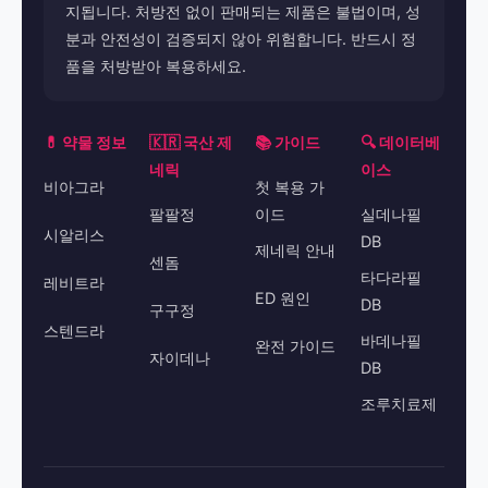
지됩니다. 처방전 없이 판매되는 제품은 불법이며, 성
분과 안전성이 검증되지 않아 위험합니다. 반드시 정
품을 처방받아 복용하세요.
💊 약물 정보
🇰🇷 국산 제
📚 가이드
🔍 데이터베
네릭
이스
비아그라
첫 복용 가
팔팔정
이드
실데나필
시알리스
DB
제네릭 안내
센돔
타다라필
레비트라
ED 원인
DB
구구정
스텐드라
바데나필
완전 가이드
자이데나
DB
조루치료제