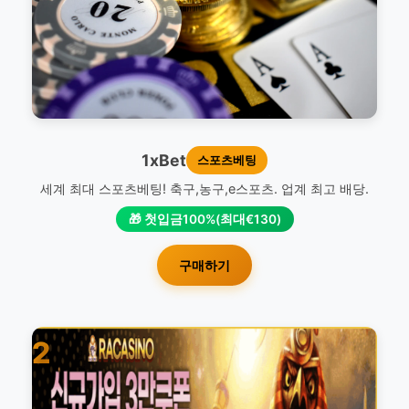
1xBet
스포츠베팅
세계 최대 스포츠베팅! 축구,농구,e스포츠. 업계 최고 배당.
🎁 첫입금100%(최대€130)
구매하기
2