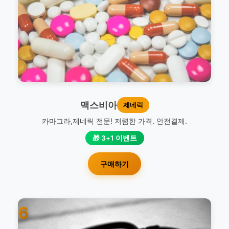
맥스비아
제네릭
카마그라,제네릭 전문! 저렴한 가격. 안전결제.
🎁 3+1 이벤트
구매하기
6