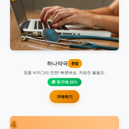
하나약국
종합
정품 비아그라 전문! 빠른배송. 처방전 불필요.
🎁 첫구매 20%
구매하기
4