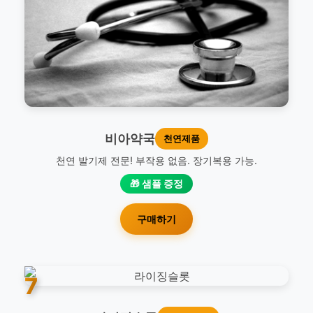
비아약국
천연제품
천연 발기제 전문! 부작용 없음. 장기복용 가능.
🎁 샘플 증정
구매하기
7