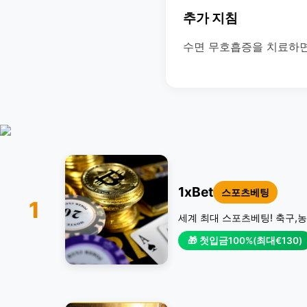
추가 지침
수면 무호흡증을 치료하면
1xBet
스포츠베팅
1
세계 최대 스포츠베팅! 축구,농
🎁 첫입금100%(최대€130)