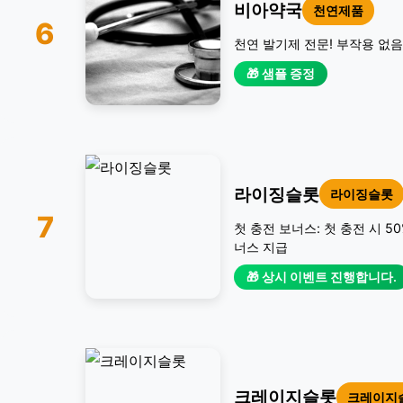
비아약국
천연제품
6
천연 발기제 전문! 부작용 없음
🎁 샘플 증정
라이징슬롯
라이징슬롯
7
첫 충전 보너스: 첫 충전 시 5
너스 지급
🎁 상시 이벤트 진행합니다.
크레이지슬롯
크레이지