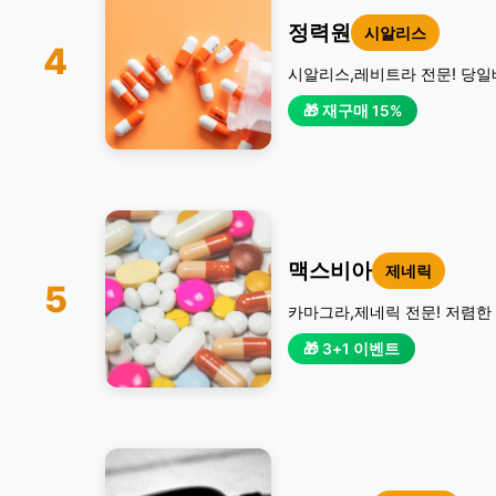
정력원
시알리스
4
시알리스,레비트라 전문! 당일
🎁 재구매 15%
맥스비아
제네릭
5
카마그라,제네릭 전문! 저렴한 
🎁 3+1 이벤트