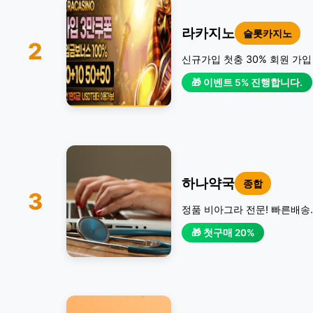
라카지노
슬롯카지노
2
신규가입 첫충 30% 회원 가입
🎁 이벤트 5% 진행합니다.
하나약국
종합
3
정품 비아그라 전문! 빠른배송.
🎁 첫구매 20%