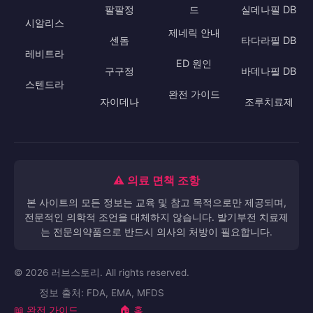
팔팔정
드
실데나필 DB
시알리스
제네릭 안내
센돔
타다라필 DB
레비트라
ED 원인
구구정
바데나필 DB
스텐드라
완전 가이드
자이데나
조루치료제
⚠️ 의료 면책 조항
본 사이트의 모든 정보는 교육 및 참고 목적으로만 제공되며,
전문적인 의학적 조언을 대체하지 않습니다. 발기부전 치료제
는 전문의약품으로 반드시 의사의 처방이 필요합니다.
© 2026 러브스토리. All rights reserved.
정보 출처: FDA, EMA, MFDS
📖 완전 가이드
🏠 홈