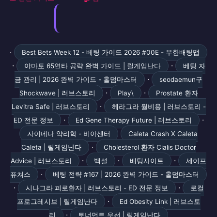
·
Best Bets Week 12 - 베팅 가이드 2026 #00E - 무한배팅맵
·
·
야마토 65연타 공략 완벽 가이드 | 릴게임난다
베팅 자
·
금 관리 | 2026 완벽 가이드 - 홀덤마스터
seodaemun구
·
·
Shockwave | 러브스토리
Play\
Prostate 환자
·
Levitra Safe | 러브스토리
헤라그라 월비용 | 러브스토리 -
·
·
ED 전문 정보
Ed Gene Therapy Future | 러브스토리
자이데나 약리학 - 비아센터
Caleta Crash X Caleta
·
Caleta | 릴게임난다
Cholesterol 환자 Cialis Doctor
·
·
·
Advice | 러브스토리
백설
배팅사이트
세이프
·
퓨쳐스
베팅 전략 #167 | 2026 완벽 가이드 - 홀덤마스터
·
·
시나그라 피로환자 | 러브스토리 - ED 전문 정보
로컬
·
프로그레시브 | 릴게임난다
Ed Obesity Link | 러브스토
·
리
토너먼트 우선 | 릴게임난다