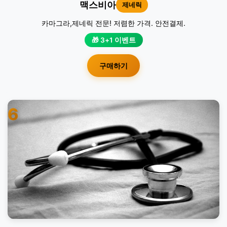
맥스비아
제네릭
카마그라,제네릭 전문! 저렴한 가격. 안전결제.
🎁 3+1 이벤트
구매하기
6