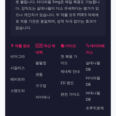
로 불립니다. 타다라필 5mg은 매일 복용도 가능합니
다. 강직도는 실데나필이 다소 우세하다는 평가가 있
으나 개인차가 있습니다. 두 약물 모두 PDE5 억제제
로 작용 기전은 동일하며, 성적 자극 없이는 효과가
없습니다.
💊 약물 정보
🇰🇷 국산 제
📚 가이드
🔍 데이터베
네릭
이스
비아그라
첫 복용 가
팔팔정
이드
실데나필
시알리스
DB
제네릭 안내
센돔
타다라필
레비트라
ED 원인
DB
구구정
스텐드라
바데나필
완전 가이드
자이데나
DB
조루치료제