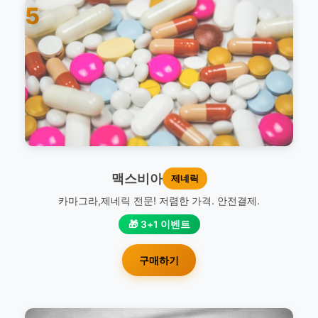
5
맥스비아
제네릭
카마그라,제네릭 전문! 저렴한 가격. 안전결제.
🎁 3+1 이벤트
구매하기