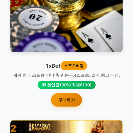
1xBet
스포츠베팅
세계 최대 스포츠베팅! 축구,농구,e스포츠. 업계 최고 배당.
🎁 첫입금100%(최대€130)
구매하기
2