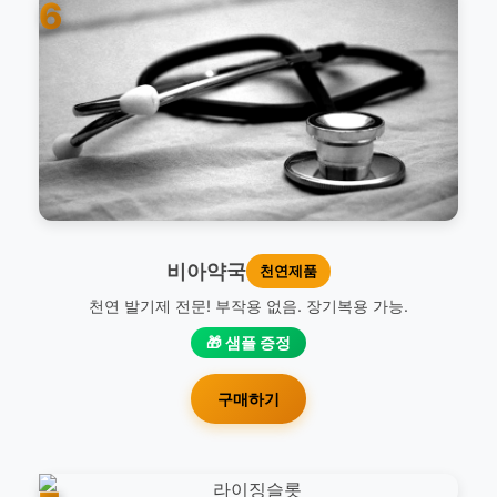
6
비아약국
천연제품
천연 발기제 전문! 부작용 없음. 장기복용 가능.
🎁 샘플 증정
구매하기