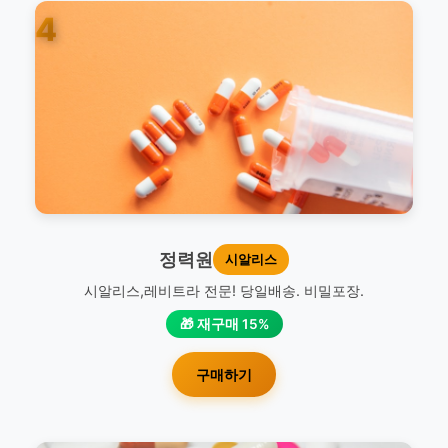
4
정력원
시알리스
시알리스,레비트라 전문! 당일배송. 비밀포장.
🎁 재구매 15%
구매하기