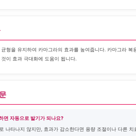
화
 균형을 유지하여 카마그라의 효과를 높여줍니다. 카마그라 복용
 것이 효과 극대화에 도움이 됩니다.
질문
용하면 자동으로 발기가 되나요?
으로 나타나지 않지만, 효과가 감소한다면 용량 조절이나 다른 치