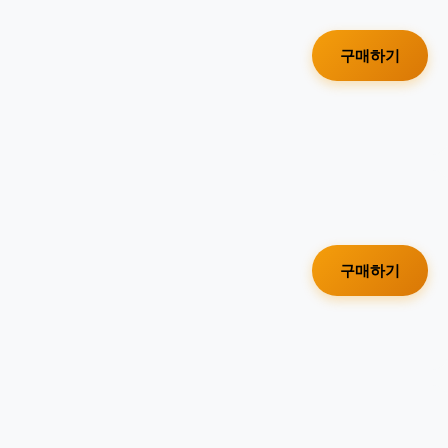
구매하기
구매하기