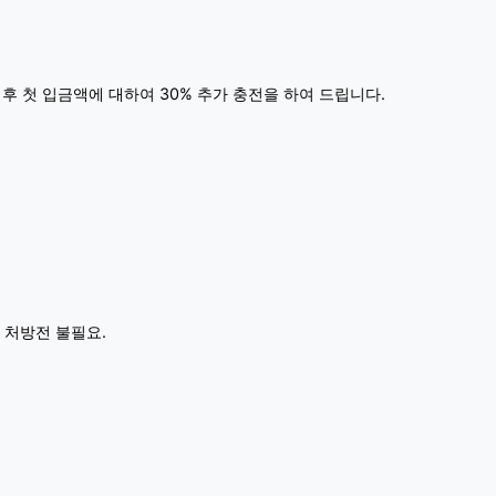
 후 첫 입금액에 대하여 30% 추가 충전을 하여 드립니다.
 처방전 불필요.