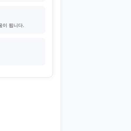
움이 됩니다.