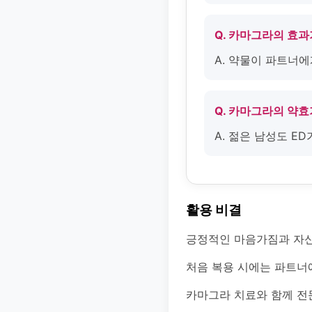
Q. 카마그라의 효
A. 약물이 파트너
Q. 카마그라의 약효
A. 젊은 남성도 E
활용 비결
긍정적인 마음가짐과 자신
처음 복용 시에는 파트너
카마그라 치료와 함께 전