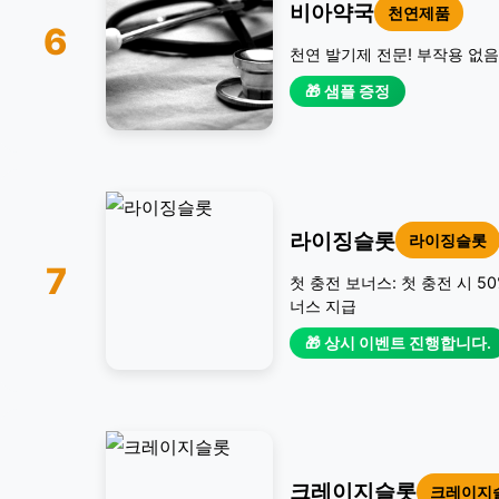
비아약국
천연제품
6
천연 발기제 전문! 부작용 없음
🎁 샘플 증정
라이징슬롯
라이징슬롯
7
첫 충전 보너스: 첫 충전 시 5
너스 지급
🎁 상시 이벤트 진행합니다.
크레이지슬롯
크레이지