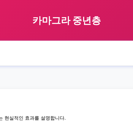
카마그라 중년층
🏠 홈
카마그라
middle
aged
카마그라 중년층
›
›
›
›
는 현실적인 효과를 설명합니다.