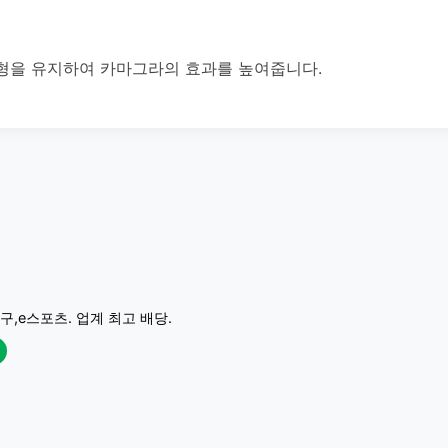
형을 유지하여 카마그라의 효과를 높여줍니다.
구,e스포츠. 업계 최고 배당.