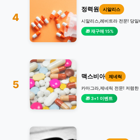
정력원
시알리스
4
시알리스,레비트라 전문! 당일
🎁 재구매 15%
맥스비아
제네릭
5
카마그라,제네릭 전문! 저렴한 
🎁 3+1 이벤트