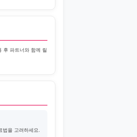
 후 파트너와 함께 릴
료법을 고려하세요.