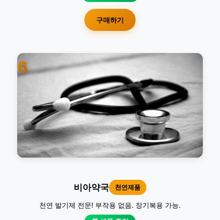
구매하기
6
비아약국
천연제품
천연 발기제 전문! 부작용 없음. 장기복용 가능.