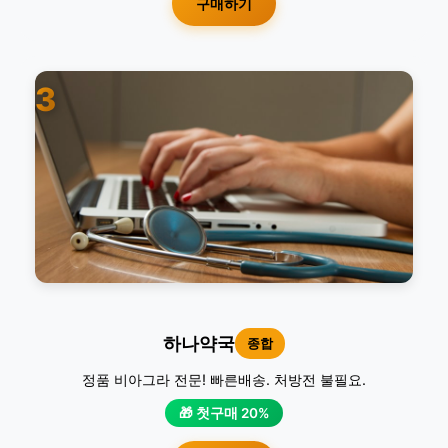
구매하기
3
하나약국
종합
정품 비아그라 전문! 빠른배송. 처방전 불필요.
🎁 첫구매 20%