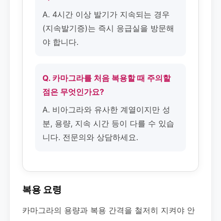
A. 4시간 이상 발기가 지속되는 경우
(지속발기증)는 즉시 응급실을 방문해
야 합니다.
Q. 카마그라를 처음 복용할 때 주의할
점은 무엇인가요?
A. 비아그라와 유사한 계열이지만 성
분, 용량, 지속 시간 등이 다를 수 있습
니다. 전문의와 상담하세요.
복용 요령
카마그라의 용량과 복용 간격을 철저히 지켜야 안