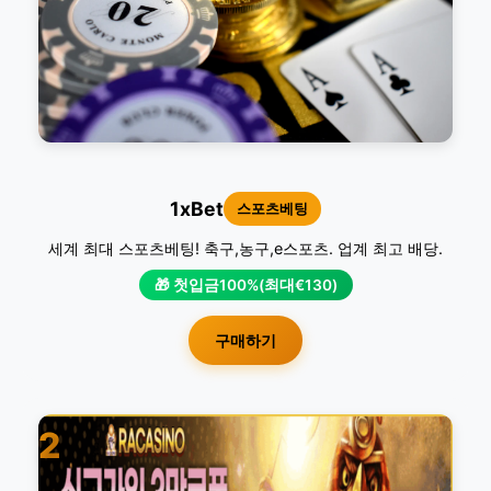
1xBet
스포츠베팅
세계 최대 스포츠베팅! 축구,농구,e스포츠. 업계 최고 배당.
🎁 첫입금100%(최대€130)
구매하기
2