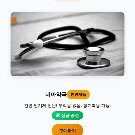
6
비아약국
천연제품
천연 발기제 전문! 부작용 없음. 장기복용 가능.
🎁 샘플 증정
구매하기