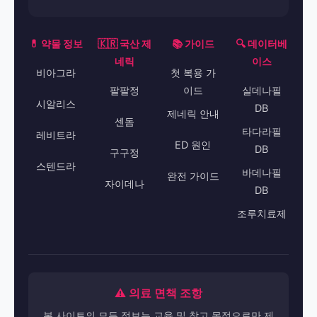
💊 약물 정보
🇰🇷 국산 제
📚 가이드
🔍 데이터베
네릭
이스
비아그라
첫 복용 가
팔팔정
이드
실데나필
시알리스
DB
제네릭 안내
센돔
타다라필
레비트라
ED 원인
DB
구구정
스텐드라
바데나필
완전 가이드
자이데나
DB
조루치료제
⚠️ 의료 면책 조항
본 사이트의 모든 정보는 교육 및 참고 목적으로만 제