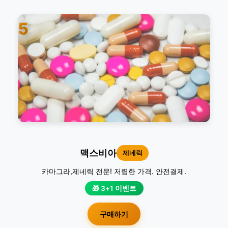
5
맥스비아
제네릭
카마그라,제네릭 전문! 저렴한 가격. 안전결제.
🎁 3+1 이벤트
구매하기