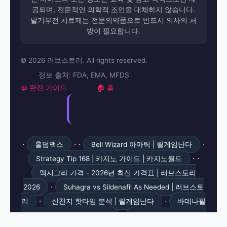
공되며, 전문적인 의학적 조언을 대체하지 않습니다.
발기부전 치료제는 전문의약품으로 반드시 의사의 처
방이 필요합니다.
© 2026 러브스토리. All rights reserved.
정보 출처: FDA, EMA, MFDS
📖 완전 가이드
🏠 홈
·
· ·
·
홀덤맥스
Bell Wizard 아마틱 | 릴게임난다
· ·
Strategy Tip 168 | 카지노 가이드 | 카지노월드
맥시그라 가격 - 2026년 최신 가격표 | 러브스토리
·
2026
Suhagra vs Sildenafil As Needed | 러브스토
·
·
리
신천지 핫타임 분석 | 릴게임난다
바데나필
·
자몽 주의 가이드 - 비아센터
Mega Hearts 에인즈워