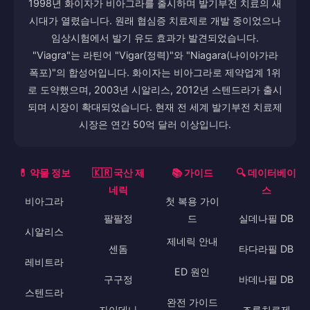
1998년 화이자가 비아그라를 출시하며 발기부전 치료의 새
시대가 열렸습니다. 원래 협심증 치료제로 개발 중이었으나
임상시험에서 발기 유도 효과가 발견되었습니다.
"Viagra"는 라틴어 "Vigar(정력)"와 "Niagara(나이아가라
폭포)"의 합성어입니다. 화이자는 비아그라로 제약업계 1위
로 도약했으며, 2003년 시알리스, 2012년 스텐드라가 출시
되며 시장이 확대되었습니다. 현재 전 세계 발기부전 치료제
시장은 연간 50억 달러 이상입니다.
💊 약물 정보
🇰🇷 국산 제
📚 가이드
🔍 데이터베이
네릭
스
비아그라
첫 복용 가이
팔팔정
드
실데나필 DB
시알리스
제네릭 안내
센돔
타다라필 DB
레비트라
ED 원인
구구정
바데나필 DB
스텐드라
완전 가이드
자이데나
조루치료제