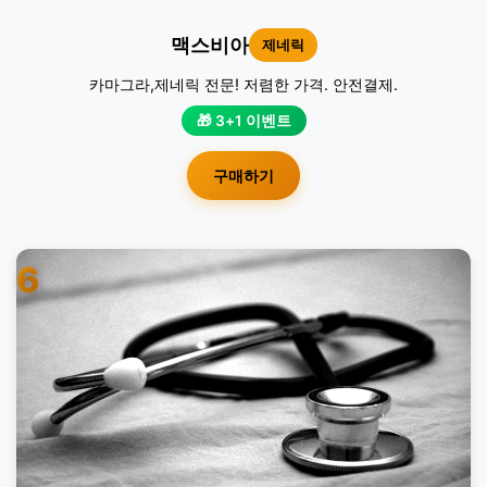
맥스비아
제네릭
카마그라,제네릭 전문! 저렴한 가격. 안전결제.
🎁 3+1 이벤트
구매하기
6