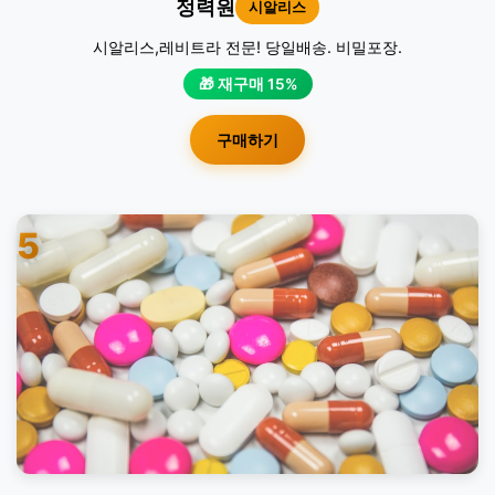
정력원
시알리스
시알리스,레비트라 전문! 당일배송. 비밀포장.
🎁 재구매 15%
구매하기
5