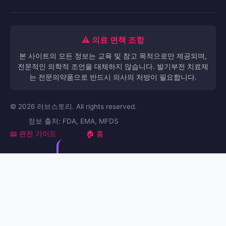
⚠️ 의료 면책 조항
본 사이트의 모든 정보는 교육 및 참고 목적으로만 제공되며,
전문적인 의학적 조언을 대체하지 않습니다. 발기부전 치료제
는 전문의약품으로 반드시 의사의 처방이 필요합니다.
© 2026 러브스토리. All rights reserved.
정보 출처: FDA, EMA, MFDS
📖 완전 가이드
🏠 홈
·
누리그라 주말 사용 - 비아센터
Levitra vs Suhagra Side
·
·
Effects | 러브스토리
이렉타 30분 효과 - 비아센터
·
시알리스 체험담 | 러브스토리 - ED 전문 정보
스텐드라