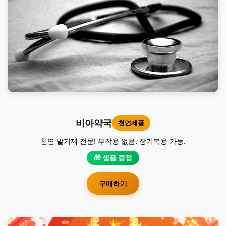
비아약국
천연제품
천연 발기제 전문! 부작용 없음. 장기복용 가능.
🎁 샘플 증정
구매하기