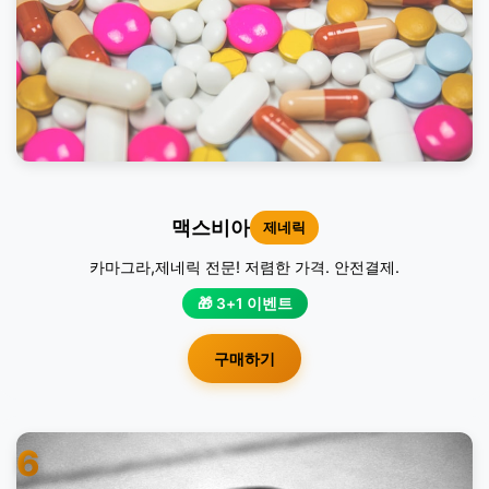
맥스비아
제네릭
카마그라,제네릭 전문! 저렴한 가격. 안전결제.
🎁 3+1 이벤트
구매하기
6