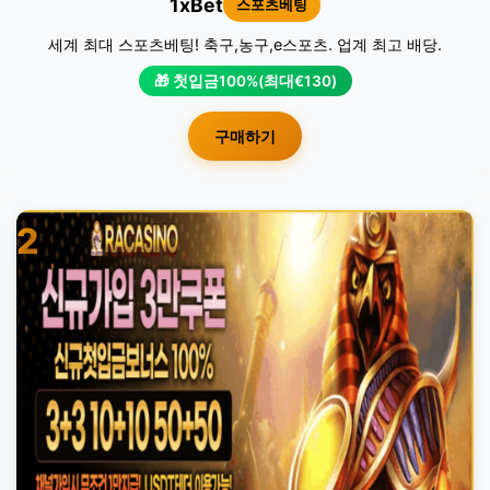
1xBet
스포츠베팅
세계 최대 스포츠베팅! 축구,농구,e스포츠. 업계 최고 배당.
🎁 첫입금100%(최대€130)
구매하기
2