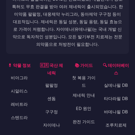
특허도 무효 판결을 받아 여러 제네릭이 출시되었습니다. 한
미약품 팔팔정, 대웅제약 누리그라, 동아제약 구구정 등이
대표적입니다. 제네릭은 동일 성분, 동일 용량, 동일 효능으
로 가격이 저렴합니다. 자이데나(유데나필)는 국내 개발 신
약으로 독자적인 성분입니다. 모든 발기부전 치료제는 전문
의약품으로 처방전이 필요합니다.
💊 약물 정보
🇰🇷 국산 제
📚 가이드
🔍 데이터베이
네릭
스
비아그라
첫 복용 가이
팔팔정
드
실데나필 DB
시알리스
제네릭 안내
센돔
타다라필 DB
레비트라
ED 원인
구구정
바데나필 DB
스텐드라
완전 가이드
자이데나
조루치료제