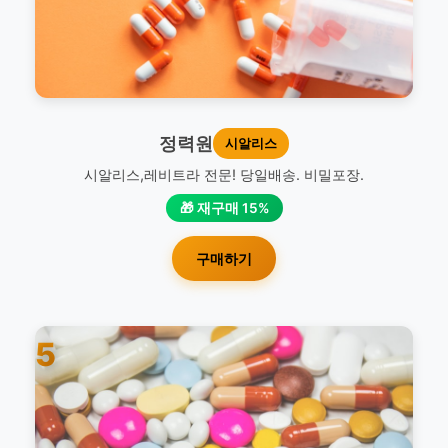
정력원
시알리스
시알리스,레비트라 전문! 당일배송. 비밀포장.
🎁 재구매 15%
구매하기
5