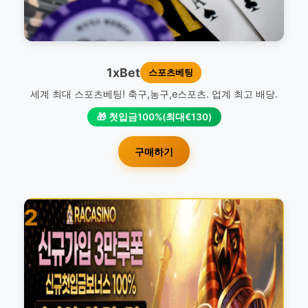
1xBet
스포츠베팅
세계 최대 스포츠베팅! 축구,농구,e스포츠. 업계 최고 배당.
🎁 첫입금100%(최대€130)
구매하기
2