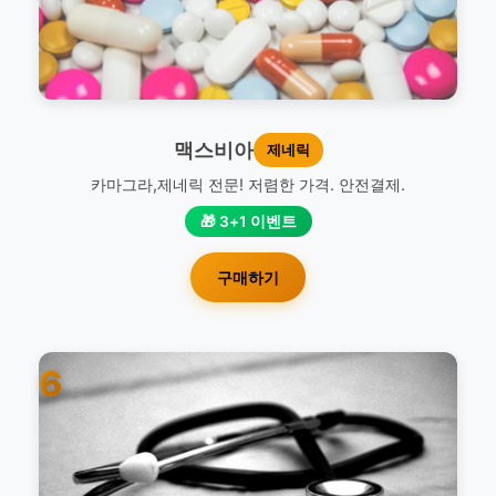
맥스비아
제네릭
카마그라,제네릭 전문! 저렴한 가격. 안전결제.
🎁 3+1 이벤트
구매하기
6