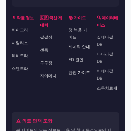
💊 약물 정보
🇰🇷 국산 제
📚 가이드
🔍 데이터베
네릭
이스
비아그라
첫 복용 가
팔팔정
이드
실데나필
시알리스
DB
제네릭 안내
센돔
타다라필
레비트라
ED 원인
DB
구구정
스텐드라
바데나필
완전 가이드
자이데나
DB
조루치료제
⚠️ 의료 면책 조항
본 사이트의 모든 정보는 교육 및 참고 목적으로만 제