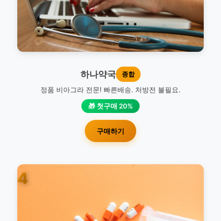
하나약국
종합
정품 비아그라 전문! 빠른배송. 처방전 불필요.
🎁 첫구매 20%
구매하기
4