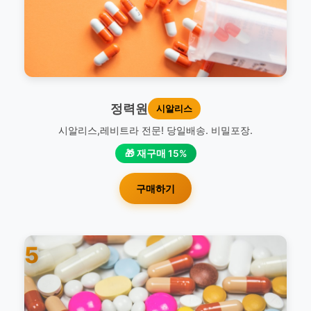
정력원
시알리스
시알리스,레비트라 전문! 당일배송. 비밀포장.
🎁 재구매 15%
구매하기
5