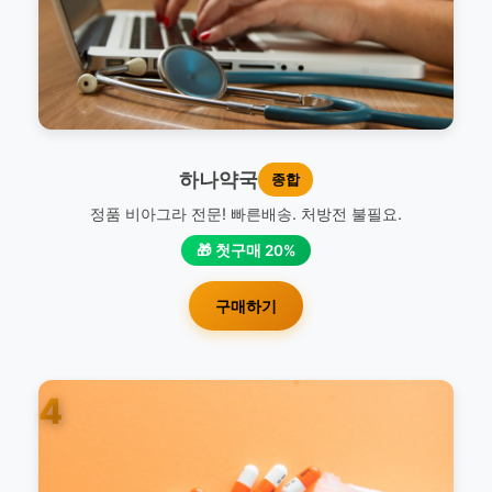
하나약국
종합
정품 비아그라 전문! 빠른배송. 처방전 불필요.
🎁 첫구매 20%
구매하기
4