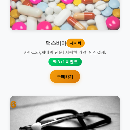
맥스비아
제네릭
카마그라,제네릭 전문! 저렴한 가격. 안전결제.
🎁 3+1 이벤트
구매하기
6