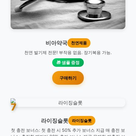
비아약국
천연제품
천연 발기제 전문! 부작용 없음. 장기복용 가능.
🎁 샘플 증정
구매하기
7
라이징슬롯
라이징슬롯
첫 충전 보너스: 첫 충전 시 50% 추가 보너스 지급 매 충전 보