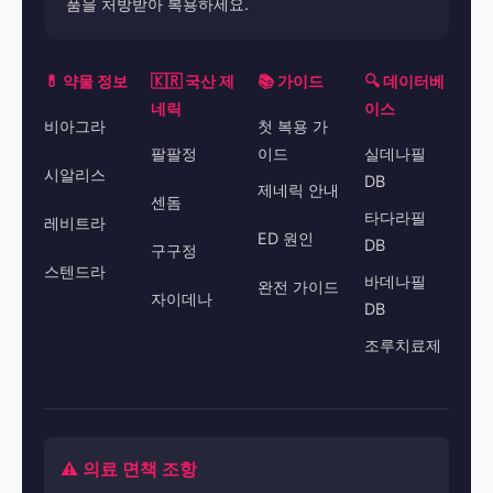
품을 처방받아 복용하세요.
💊 약물 정보
🇰🇷 국산 제
📚 가이드
🔍 데이터베
네릭
이스
비아그라
첫 복용 가
팔팔정
이드
실데나필
시알리스
DB
제네릭 안내
센돔
타다라필
레비트라
ED 원인
DB
구구정
스텐드라
바데나필
완전 가이드
자이데나
DB
조루치료제
⚠️ 의료 면책 조항