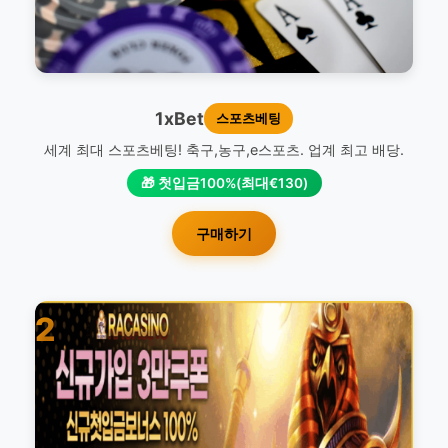
1xBet
스포츠베팅
세계 최대 스포츠베팅! 축구,농구,e스포츠. 업계 최고 배당.
🎁 첫입금100%(최대€130)
구매하기
2