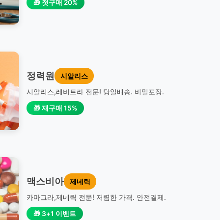
🎁 첫구매 20%
정력원
시알리스
시알리스,레비트라 전문! 당일배송. 비밀포장.
🎁 재구매 15%
맥스비아
제네릭
카마그라,제네릭 전문! 저렴한 가격. 안전결제.
🎁 3+1 이벤트