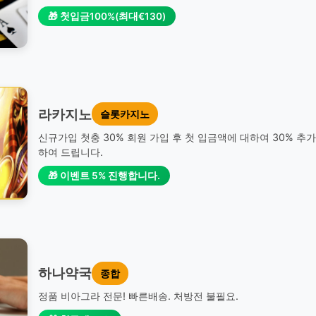
🎁 첫입금100%(최대€130)
라카지노
슬롯카지노
신규가입 첫충 30% 회원 가입 후 첫 입금액에 대하여 30% 추
하여 드립니다.
🎁 이벤트 5% 진행합니다.
하나약국
종합
정품 비아그라 전문! 빠른배송. 처방전 불필요.