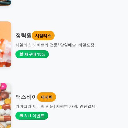
정력원
시알리스
시알리스,레비트라 전문! 당일배송. 비밀포장.
🎁 재구매 15%
맥스비아
제네릭
카마그라,제네릭 전문! 저렴한 가격. 안전결제.
🎁 3+1 이벤트