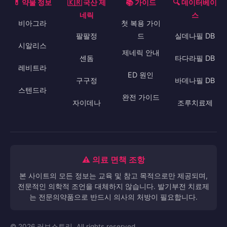
💊 약물 정보
🇰🇷 국산 제
📚 가이드
🔍 데이터베이
네릭
스
비아그라
첫 복용 가이
팔팔정
드
실데나필 DB
시알리스
제네릭 안내
센돔
타다라필 DB
레비트라
ED 원인
구구정
바데나필 DB
스텐드라
완전 가이드
자이데나
조루치료제
⚠️ 의료 면책 조항
본 사이트의 모든 정보는 교육 및 참고 목적으로만 제공되며,
전문적인 의학적 조언을 대체하지 않습니다. 발기부전 치료제
는 전문의약품으로 반드시 의사의 처방이 필요합니다.
© 2026 러브스토리. All rights reserved.