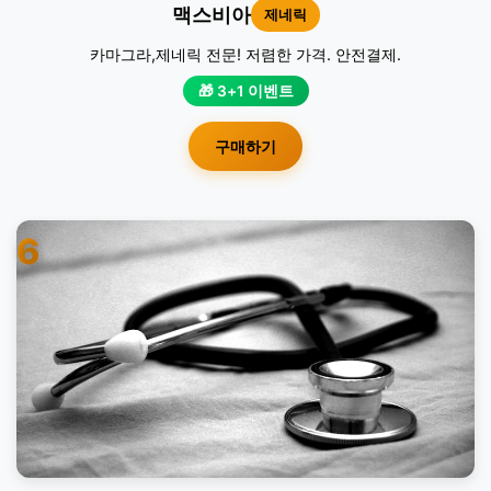
맥스비아
제네릭
카마그라,제네릭 전문! 저렴한 가격. 안전결제.
🎁 3+1 이벤트
구매하기
6