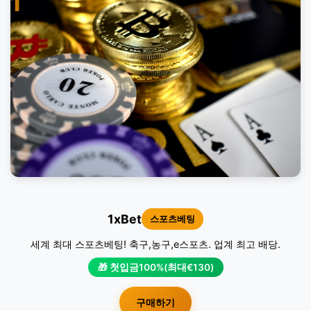
1
1xBet
스포츠베팅
세계 최대 스포츠베팅! 축구,농구,e스포츠. 업계 최고 배당.
🎁 첫입금100%(최대€130)
구매하기