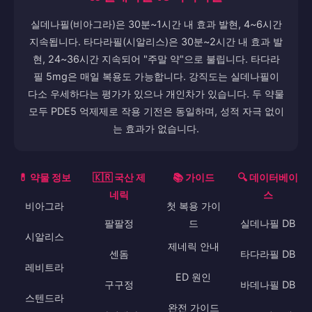
실데나필(비아그라)은 30분~1시간 내 효과 발현, 4~6시간
지속됩니다. 타다라필(시알리스)은 30분~2시간 내 효과 발
현, 24~36시간 지속되어 "주말 약"으로 불립니다. 타다라
필 5mg은 매일 복용도 가능합니다. 강직도는 실데나필이
다소 우세하다는 평가가 있으나 개인차가 있습니다. 두 약물
모두 PDE5 억제제로 작용 기전은 동일하며, 성적 자극 없이
는 효과가 없습니다.
💊 약물 정보
🇰🇷 국산 제
📚 가이드
🔍 데이터베이
네릭
스
비아그라
첫 복용 가이
팔팔정
드
실데나필 DB
시알리스
제네릭 안내
센돔
타다라필 DB
레비트라
ED 원인
구구정
바데나필 DB
스텐드라
완전 가이드