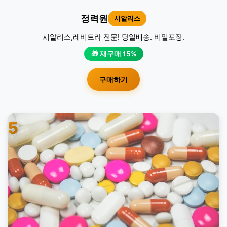
정력원
시알리스
시알리스,레비트라 전문! 당일배송. 비밀포장.
🎁 재구매 15%
구매하기
5