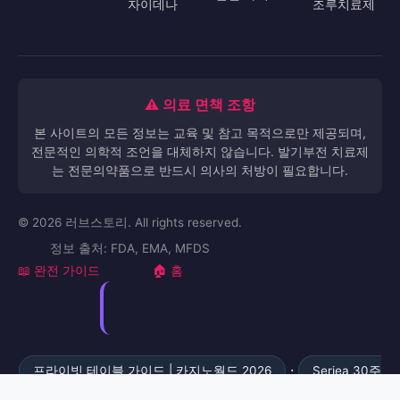
자이데나
조루치료제
⚠️ 의료 면책 조항
본 사이트의 모든 정보는 교육 및 참고 목적으로만 제공되며,
전문적인 의학적 조언을 대체하지 않습니다. 발기부전 치료제
는 전문의약품으로 반드시 의사의 처방이 필요합니다.
© 2026 러브스토리. All rights reserved.
정보 출처: FDA, EMA, MFDS
📖 완전 가이드
🏠 홈
·
프라이빗 테이블 가이드 | 카지노월드 2026
Seriea 30주
·
차 분석 #A47 - 무한배팅맵
바다이야기 복구 전략 | 릴게임