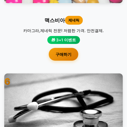
맥스비아
제네릭
카마그라,제네릭 전문! 저렴한 가격. 안전결제.
🎁 3+1 이벤트
구매하기
6