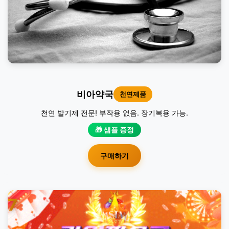
비아약국
천연제품
천연 발기제 전문! 부작용 없음. 장기복용 가능.
🎁 샘플 증정
구매하기
7