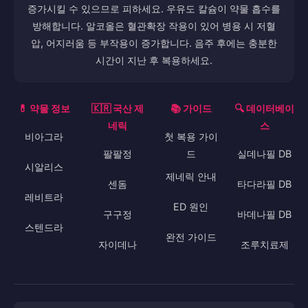
증가시킬 수 있으므로 피하세요. 우유도 칼슘이 약물 흡수를
방해합니다. 알코올은 혈관확장 작용이 있어 병용 시 저혈
압, 어지러움 등 부작용이 증가합니다. 음주 후에는 충분한
시간이 지난 후 복용하세요.
💊 약물 정보
🇰🇷 국산 제
📚 가이드
🔍 데이터베이
네릭
스
비아그라
첫 복용 가이
팔팔정
드
실데나필 DB
시알리스
제네릭 안내
센돔
타다라필 DB
레비트라
ED 원인
구구정
바데나필 DB
스텐드라
완전 가이드
자이데나
조루치료제