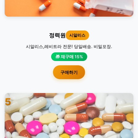
정력원
시알리스
시알리스,레비트라 전문! 당일배송. 비밀포장.
🎁 재구매 15%
구매하기
5