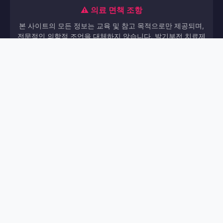
⚠️ 의료 면책 조항
본 사이트의 모든 정보는 교육 및 참고 목적으로만 제공되며,
전문적인 의학적 조언을 대체하지 않습니다. 발기부전 치료제
는 전문의약품으로 반드시 의사의 처방이 필요합니다.
© 2026 러브스토리. All rights reserved.
정보 출처: FDA, EMA, MFDS
📖 완전 가이드
🏠 홈
·
블랙잭 21+3 | 2026 완벽 가이드 - 홀덤마스터
LG 트윈
·
스 2026 | 월드코인러
Tombstone RIP 슬롯 리뷰 | RTP
·
96.08% | Nolimit City | 카지노월드
seongbuk구 Weekend
·
·
Clinic | 러브스토리
Strasbourg #1 - 무한배팅맵 2026
·
·
야마토확율
Fildena vs Tadacip Price | 러브스토리