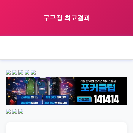
구구정 최고결과
🏠 홈
구구정
소개
result
구구정 최고결과
›
›
›
›