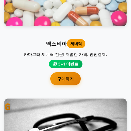
맥스비아
제네릭
카마그라,제네릭 전문! 저렴한 가격. 안전결제.
🎁 3+1 이벤트
구매하기
6