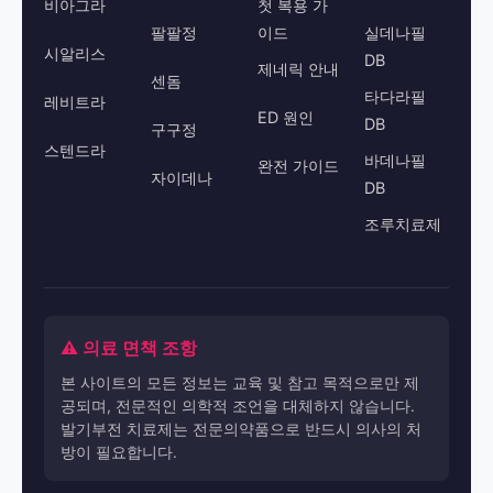
비아그라
첫 복용 가
팔팔정
이드
실데나필
시알리스
DB
제네릭 안내
센돔
타다라필
레비트라
ED 원인
DB
구구정
스텐드라
바데나필
완전 가이드
자이데나
DB
조루치료제
⚠️ 의료 면책 조항
본 사이트의 모든 정보는 교육 및 참고 목적으로만 제
공되며, 전문적인 의학적 조언을 대체하지 않습니다.
발기부전 치료제는 전문의약품으로 반드시 의사의 처
방이 필요합니다.