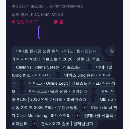
© 2026 러브스토리. All rights reserved.
정보 출처: FDA, EMA, MFDS
📖 완전 가이드
🏠 홈
·
야마토 릴게임 모음 완벽 가이드 | 릴게임난다
일
·
라이 시야 변화 | 러브스토리 2026 - 전문 ED 정보
·
Cialis vs Fildena Safety | 러브스토리
바데나필
·
10mg 최소 - 비아센터
엠빅스 5mg 용량 - 비아센
·
터
비아그라 Online Legit | 러브스토리 - ED 전문 정
·
·
보
아우로그라 팁과 요령 - 비아센터
베팅 전
·
략 #200 | 2026 완벽 가이드 - 홀덤마스터
Mlb Era -
·
베팅 가이드 2026 #1E5 - 무한배팅맵
Cholesterol 환
·
자 Cialis Monitoring | 러브스토리
실데나필 체험팩 -
·
비아센터
갤럭시S23 슬롯 | 릴게임난다