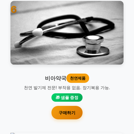
6
비아약국
천연제품
천연 발기제 전문! 부작용 없음. 장기복용 가능.
🎁 샘플 증정
구매하기