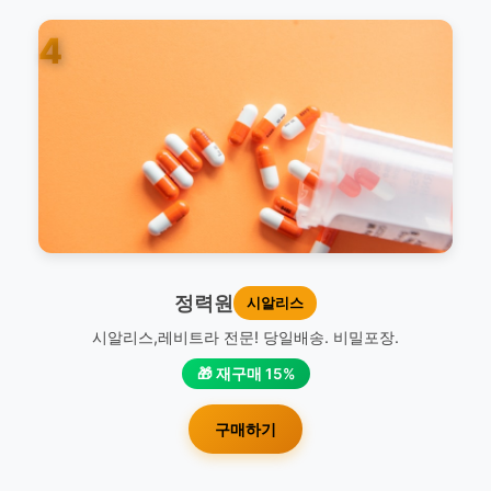
4
정력원
시알리스
시알리스,레비트라 전문! 당일배송. 비밀포장.
🎁 재구매 15%
구매하기