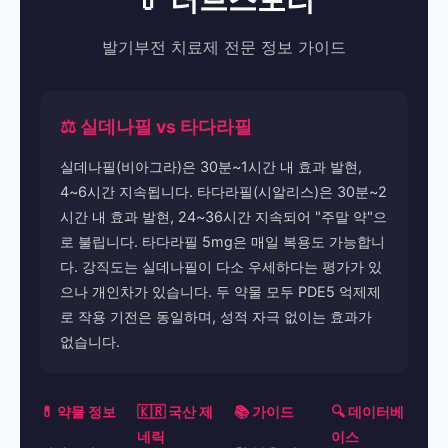
발기부전 치료제 전문 정보 가이드
⚖️ 실데나필 vs 타다라필
실데나필(비아그라)은 30분~1시간 내 효과 발현,
4~6시간 지속됩니다. 타다라필(시알리스)은 30분~2
시간 내 효과 발현, 24~36시간 지속되어 "주말 약"으
로 불립니다. 타다라필 5mg은 매일 복용도 가능합니
다. 강직도는 실데나필이 다소 우세하다는 평가가 있
으나 개인차가 있습니다. 두 약물 모두 PDE5 억제제
로 작용 기전은 동일하며, 성적 자극 없이는 효과가
없습니다.
💊 약물 정보
🇰🇷 국산 제
📚 가이드
🔍 데이터베
네릭
이스