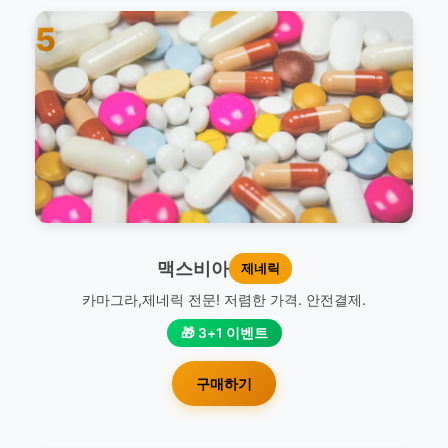
5
맥스비아
제네릭
카마그라,제네릭 전문! 저렴한 가격. 안전결제.
🎁 3+1 이벤트
구매하기