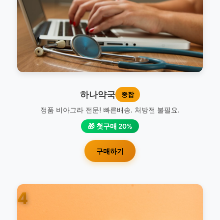
하나약국
종합
정품 비아그라 전문! 빠른배송. 처방전 불필요.
🎁 첫구매 20%
구매하기
4