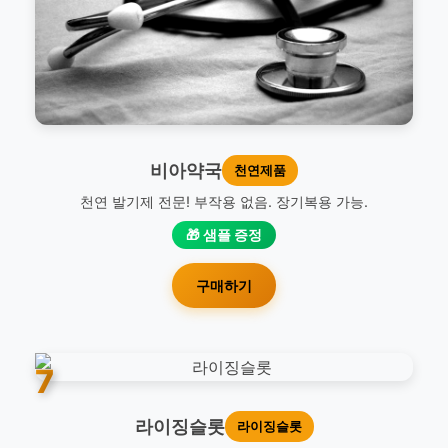
비아약국
천연제품
천연 발기제 전문! 부작용 없음. 장기복용 가능.
🎁 샘플 증정
구매하기
7
라이징슬롯
라이징슬롯