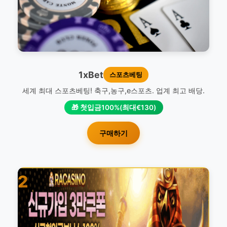
1xBet
스포츠베팅
세계 최대 스포츠베팅! 축구,농구,e스포츠. 업계 최고 배당.
🎁 첫입금100%(최대€130)
구매하기
2