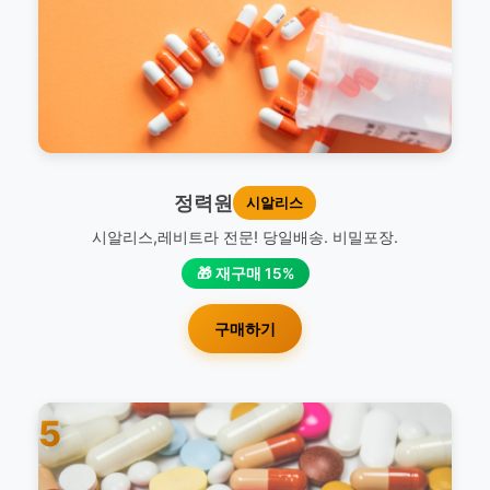
정력원
시알리스
시알리스,레비트라 전문! 당일배송. 비밀포장.
🎁 재구매 15%
구매하기
5