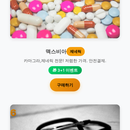
맥스비아
제네릭
카마그라,제네릭 전문! 저렴한 가격. 안전결제.
🎁 3+1 이벤트
구매하기
6