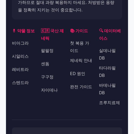
가하므로 절대 과량 복용하지 마세요. 처방받은 용량
을 정확히 지키는 것이 중요합니다.
💊 약물 정보
🇰🇷 국산 제
📚 가이드
🔍 데이터베
네릭
이스
비아그라
첫 복용 가
팔팔정
이드
실데나필
시알리스
DB
제네릭 안내
센돔
타다라필
레비트라
ED 원인
DB
구구정
스텐드라
바데나필
완전 가이드
자이데나
DB
조루치료제