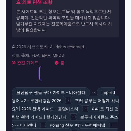
⚠️ 의료 면책 조항
본 사이트의 모든 정보는 교육 및 참고 목적으로만 제
공되며, 전문적인 의학적 조언을 대체하지 않습니다.
발기부전 치료제는 전문의약품으로 반드시 의사의 처
방이 필요합니다.
© 2026 러브스토리. All rights reserved.
정보 출처: FDA, EMA, MFDS
📖 완전 가이드
🏠 홈
· ·
울산남구 센돔 구매 가이드 - 비아센터
Implied
·
용어 #2 - 무한배팅맵 2026
포커 공부는 어떻게 하나
·
요? | 2026 완벽 가이드 - 홀덤마스터
야마토 최신 전
·
략법 완벽 가이드 | 릴게임난다
블루다이아몬드 주스
·
·
와 - 비아센터
Pohang 선수 #11 - 무한배팅맵