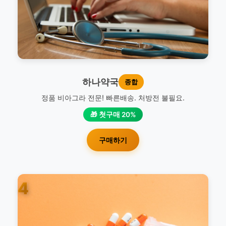
하나약국
종합
정품 비아그라 전문! 빠른배송. 처방전 불필요.
🎁 첫구매 20%
구매하기
4