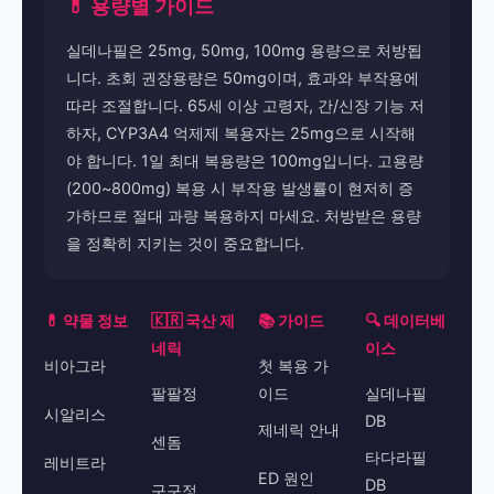
💊 용량별 가이드
실데나필은 25mg, 50mg, 100mg 용량으로 처방됩
니다. 초회 권장용량은 50mg이며, 효과와 부작용에
따라 조절합니다. 65세 이상 고령자, 간/신장 기능 저
하자, CYP3A4 억제제 복용자는 25mg으로 시작해
야 합니다. 1일 최대 복용량은 100mg입니다. 고용량
(200~800mg) 복용 시 부작용 발생률이 현저히 증
가하므로 절대 과량 복용하지 마세요. 처방받은 용량
을 정확히 지키는 것이 중요합니다.
💊 약물 정보
🇰🇷 국산 제
📚 가이드
🔍 데이터베
네릭
이스
비아그라
첫 복용 가
팔팔정
이드
실데나필
시알리스
DB
제네릭 안내
센돔
타다라필
레비트라
ED 원인
DB
구구정