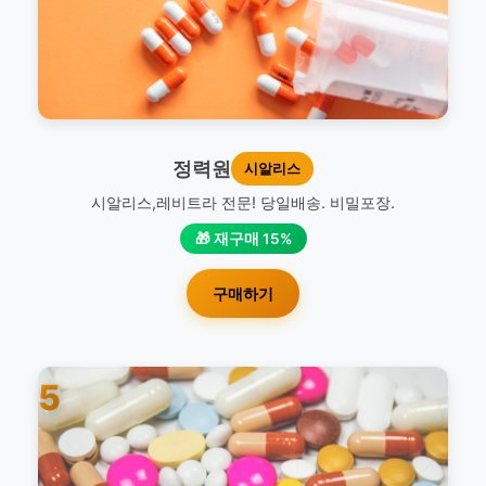
정력원
시알리스
시알리스,레비트라 전문! 당일배송. 비밀포장.
🎁 재구매 15%
구매하기
5