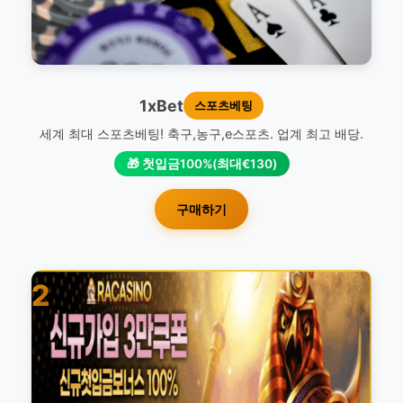
1xBet
스포츠베팅
세계 최대 스포츠베팅! 축구,농구,e스포츠. 업계 최고 배당.
🎁 첫입금100%(최대€130)
구매하기
2