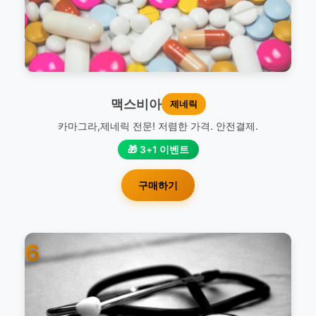
맥스비아
제네릭
카마그라,제네릭 전문! 저렴한 가격. 안전결제.
🎁 3+1 이벤트
구매하기
6