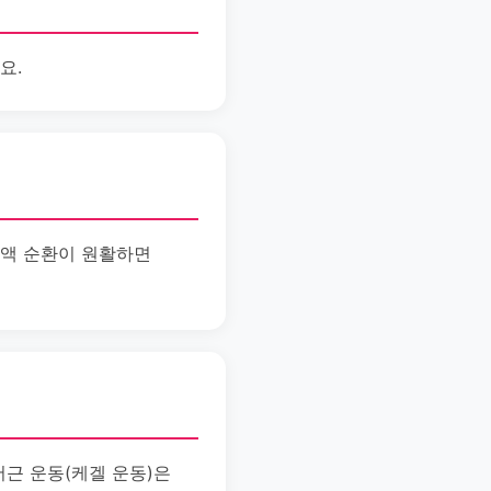
요.
혈액 순환이 원활하면
저근 운동(케겔 운동)은