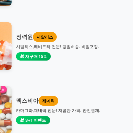
정력원
시알리스
시알리스,레비트라 전문! 당일배송. 비밀포장.
🎁 재구매 15%
맥스비아
제네릭
카마그라,제네릭 전문! 저렴한 가격. 안전결제.
🎁 3+1 이벤트