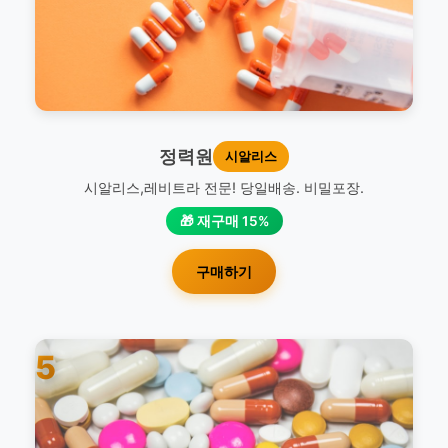
정력원
시알리스
시알리스,레비트라 전문! 당일배송. 비밀포장.
🎁 재구매 15%
구매하기
5