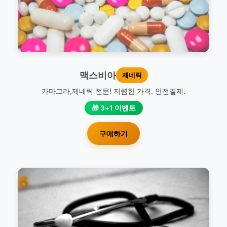
맥스비아
제네릭
카마그라,제네릭 전문! 저렴한 가격. 안전결제.
🎁 3+1 이벤트
구매하기
6