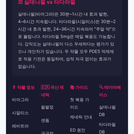
⚖️ 실데나필 vs 타다라필
실데나필(비아그라)은 30분~1시간 내 효과 발현,
4~6시간 지속됩니다. 타다라필(시알리스)은 30분~2
시간 내 효과 발현, 24~36시간 지속되어 "주말 약"으
로 불립니다. 타다라필 5mg은 매일 복용도 가능합니
다. 강직도는 실데나필이 다소 우세하다는 평가가 있
으나 개인차가 있습니다. 두 약물 모두 PDE5 억제제
로 작용 기전은 동일하며, 성적 자극 없이는 효과가
없습니다.
💊 약물 정보
🇰🇷 국산 제
📚 가이드
🔍 데이터베
네릭
이스
비아그라
첫 복용 가
팔팔정
이드
실데나필
시알리스
DB
제네릭 안내
센돔
타다라필
레비트라
ED 원인
DB
구구정