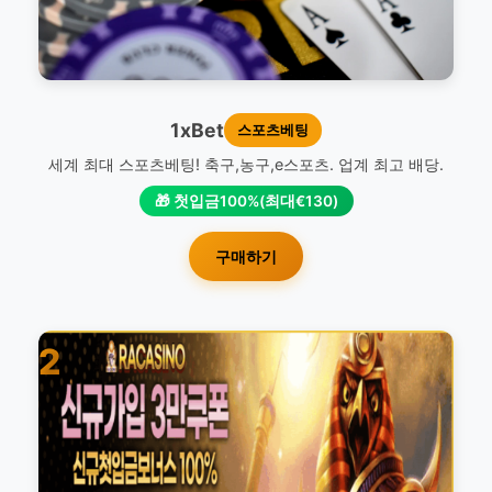
1xBet
스포츠베팅
세계 최대 스포츠베팅! 축구,농구,e스포츠. 업계 최고 배당.
🎁 첫입금100%(최대€130)
구매하기
2