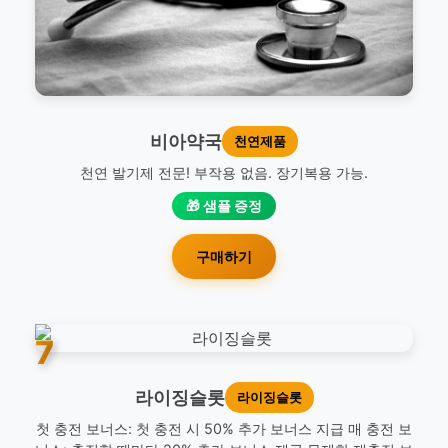
비아약국
천연제품
천연 발기제 전문! 부작용 없음. 장기복용 가능.
🎁 샘플 증정
구매하기
7
라이징슬롯
라이징슬롯
첫 충전 보너스: 첫 충전 시 50% 추가 보너스 지급 매 충전 보