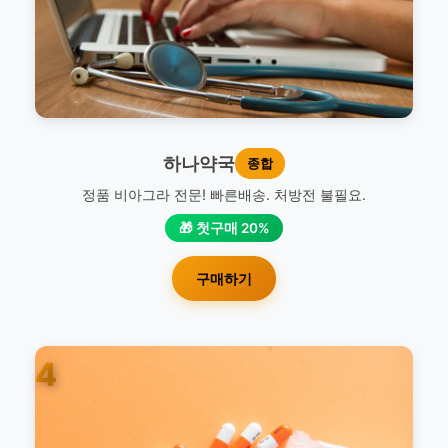
하나약국
종합
정품 비아그라 전문! 빠른배송. 처방전 불필요.
🎁 첫구매 20%
구매하기
4