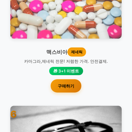
맥스비아
제네릭
카마그라,제네릭 전문! 저렴한 가격. 안전결제.
🎁 3+1 이벤트
구매하기
6