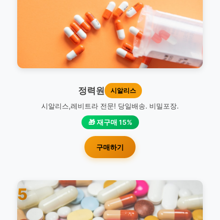
정력원
시알리스
시알리스,레비트라 전문! 당일배송. 비밀포장.
🎁 재구매 15%
구매하기
5