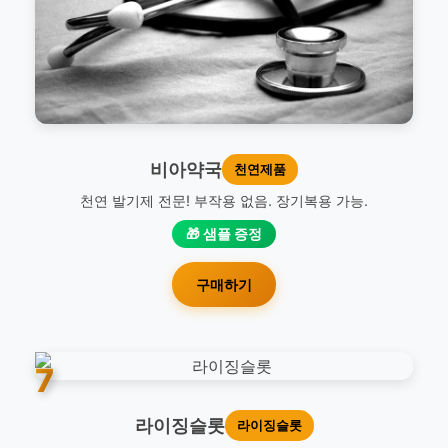
비아약국
천연제품
천연 발기제 전문! 부작용 없음. 장기복용 가능.
🎁 샘플 증정
구매하기
7
라이징슬롯
라이징슬롯