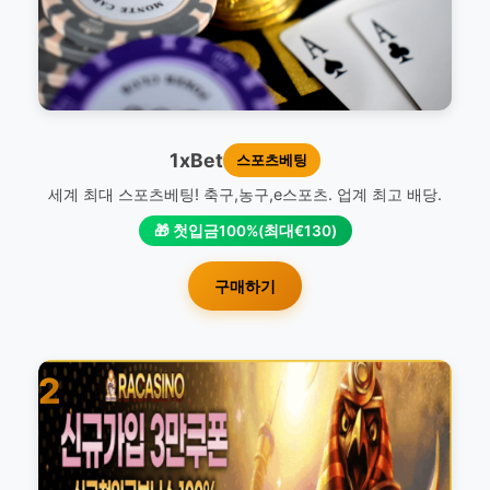
1xBet
스포츠베팅
세계 최대 스포츠베팅! 축구,농구,e스포츠. 업계 최고 배당.
🎁 첫입금100%(최대€130)
구매하기
2