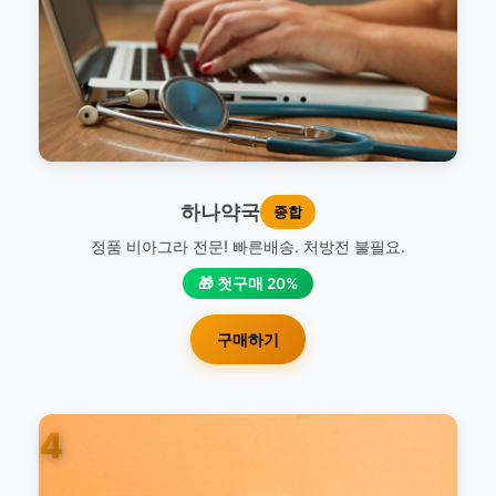
하나약국
종합
정품 비아그라 전문! 빠른배송. 처방전 불필요.
🎁 첫구매 20%
구매하기
4