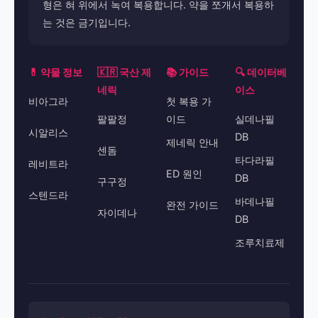
형은 혀 위에서 녹여 복용합니다. 약을 쪼개서 복용하
는 것은 금기입니다.
💊 약물 정보
🇰🇷 국산 제
📚 가이드
🔍 데이터베
네릭
이스
비아그라
첫 복용 가
팔팔정
이드
실데나필
시알리스
DB
제네릭 안내
센돔
타다라필
레비트라
ED 원인
DB
구구정
스텐드라
바데나필
완전 가이드
자이데나
DB
조루치료제