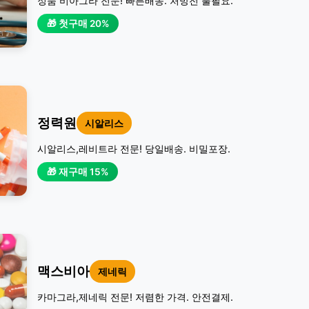
정품 비아그라 전문! 빠른배송. 처방전 불필요.
🎁 첫구매 20%
정력원
시알리스
시알리스,레비트라 전문! 당일배송. 비밀포장.
🎁 재구매 15%
맥스비아
제네릭
카마그라,제네릭 전문! 저렴한 가격. 안전결제.