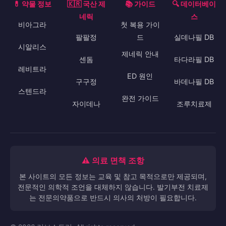
💊 약물 정보
🇰🇷 국산 제
📚 가이드
🔍 데이터베이
네릭
스
비아그라
첫 복용 가이
팔팔정
드
실데나필 DB
시알리스
제네릭 안내
센돔
타다라필 DB
레비트라
ED 원인
구구정
바데나필 DB
스텐드라
완전 가이드
자이데나
조루치료제
⚠️ 의료 면책 조항
본 사이트의 모든 정보는 교육 및 참고 목적으로만 제공되며,
전문적인 의학적 조언을 대체하지 않습니다. 발기부전 치료제
는 전문의약품으로 반드시 의사의 처방이 필요합니다.