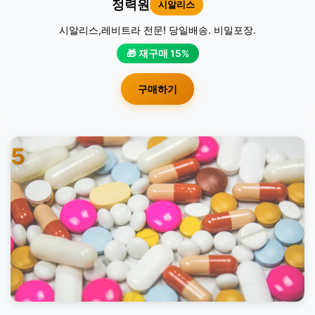
정력원
시알리스
시알리스,레비트라 전문! 당일배송. 비밀포장.
🎁 재구매 15%
구매하기
5