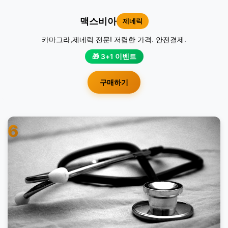
맥스비아
제네릭
카마그라,제네릭 전문! 저렴한 가격. 안전결제.
🎁 3+1 이벤트
구매하기
6