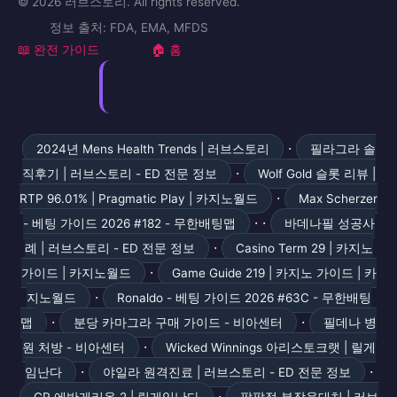
© 2026 러브스토리. All rights reserved.
정보 출처: FDA, EMA, MFDS
📖 완전 가이드
🏠 홈
·
2024년 Mens Health Trends | 러브스토리
필라그라 솔
·
직후기 | 러브스토리 - ED 전문 정보
Wolf Gold 슬롯 리뷰 |
·
RTP 96.01% | Pragmatic Play | 카지노월드
Max Scherzer
· ·
- 베팅 가이드 2026 #182 - 무한배팅맵
바데나필 성공사
·
례 | 러브스토리 - ED 전문 정보
Casino Term 29 | 카지노
·
가이드 | 카지노월드
Game Guide 219 | 카지노 가이드 | 카
·
지노월드
Ronaldo - 베팅 가이드 2026 #63C - 무한배팅
·
·
맵
분당 카마그라 구매 가이드 - 비아센터
필데나 병
·
원 처방 - 비아센터
Wicked Winnings 아리스토크랫 | 릴게
·
·
임난다
야일라 원격진료 | 러브스토리 - ED 전문 정보
·