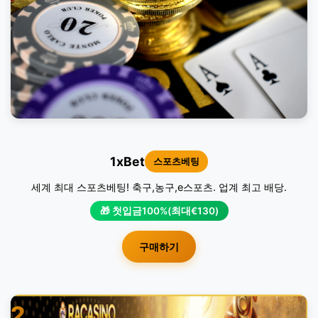
1xBet
스포츠베팅
세계 최대 스포츠베팅! 축구,농구,e스포츠. 업계 최고 배당.
🎁 첫입금100%(최대€130)
구매하기
2