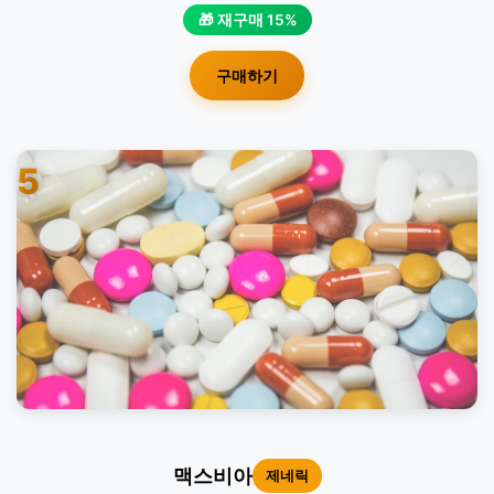
🎁 재구매 15%
구매하기
5
맥스비아
제네릭