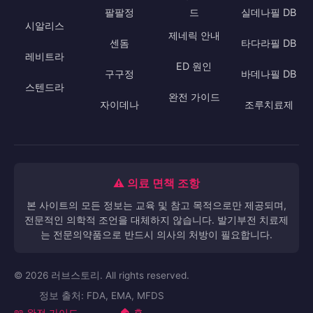
비아그라 물질특허는 2012년 만료되었고, 대법원에서 용도
특허도 무효 판결을 받아 여러 제네릭이 출시되었습니다. 한
미약품 팔팔정, 대웅제약 누리그라, 동아제약 구구정 등이
대표적입니다. 제네릭은 동일 성분, 동일 용량, 동일 효능으
로 가격이 저렴합니다. 자이데나(유데나필)는 국내 개발 신
약으로 독자적인 성분입니다. 모든 발기부전 치료제는 전문
의약품으로 처방전이 필요합니다.
💊 약물 정보
🇰🇷 국산 제
📚 가이드
🔍 데이터베이
네릭
스
비아그라
첫 복용 가이
팔팔정
드
실데나필 DB
시알리스
제네릭 안내
센돔
타다라필 DB
레비트라
ED 원인
구구정
바데나필 DB
스텐드라
완전 가이드
자이데나
조루치료제