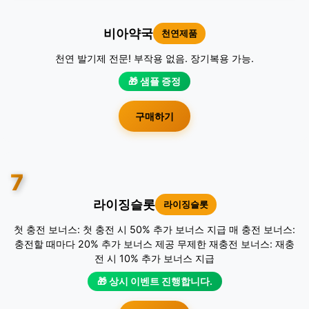
비아약국
천연제품
천연 발기제 전문! 부작용 없음. 장기복용 가능.
🎁 샘플 증정
구매하기
7