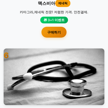
맥스비아
제네릭
카마그라,제네릭 전문! 저렴한 가격. 안전결제.
🎁 3+1 이벤트
구매하기
6