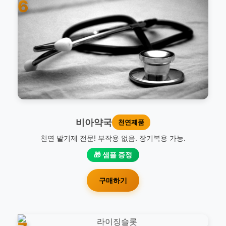
6
비아약국
천연제품
천연 발기제 전문! 부작용 없음. 장기복용 가능.
🎁 샘플 증정
구매하기