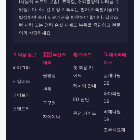
(사물이 푸르게 보임), 코막힘, 소화불량이 나타날 수
있습니다. 4시간 이상 지속되는 발기(지속발기증)가
발생하면 즉시 의료기관을 방문해야 합니다. 갑작스
런 시력 또는 청력 손실 시에도 복용을 중단하고 전문
의와 상담하세요.
💊 약물 정보
🇰🇷 국산 제
📚 가이드
🔍 데이터베
네릭
이스
비아그라
첫 복용 가
팔팔정
이드
실데나필
시알리스
DB
제네릭 안내
센돔
타다라필
레비트라
ED 원인
DB
구구정
스텐드라
바데나필
완전 가이드
자이데나
DB
조루치료제