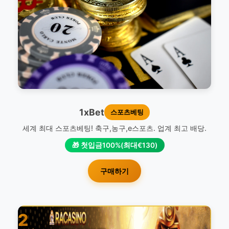
1xBet
스포츠베팅
세계 최대 스포츠베팅! 축구,농구,e스포츠. 업계 최고 배당.
🎁 첫입금100%(최대€130)
구매하기
2