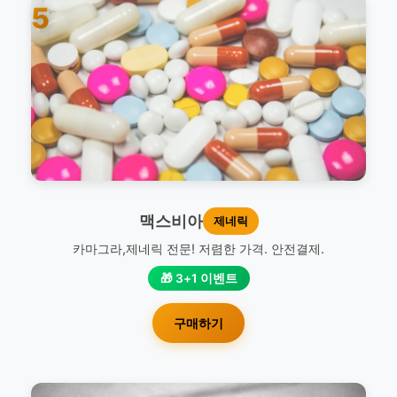
5
맥스비아
제네릭
카마그라,제네릭 전문! 저렴한 가격. 안전결제.
🎁 3+1 이벤트
구매하기