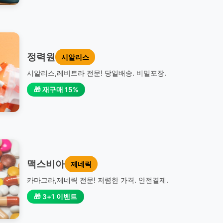
정력원
시알리스
시알리스,레비트라 전문! 당일배송. 비밀포장.
🎁 재구매 15%
맥스비아
제네릭
카마그라,제네릭 전문! 저렴한 가격. 안전결제.
🎁 3+1 이벤트