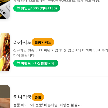
세계 최대 스포츠베팅! 축구,농구,e스포츠. 업계 최고 배당.
🎁 첫입금100%(최대€130)
라카지노
슬롯카지노
신규가입 첫충 30% 회원 가입 후 첫 입금액에 대하여 30% 추
하여 드립니다.
🎁 이벤트 5% 진행합니다.
하나약국
종합
정품 비아그라 전문! 빠른배송. 처방전 불필요.