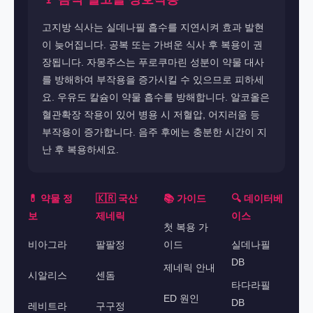
고지방 식사는 실데나필 흡수를 지연시켜 효과 발현
이 늦어집니다. 공복 또는 가벼운 식사 후 복용이 권
장됩니다. 자몽주스는 푸로쿠마린 성분이 약물 대사
를 방해하여 부작용을 증가시킬 수 있으므로 피하세
요. 우유도 칼슘이 약물 흡수를 방해합니다. 알코올은
혈관확장 작용이 있어 병용 시 저혈압, 어지러움 등
부작용이 증가합니다. 음주 후에는 충분한 시간이 지
난 후 복용하세요.
💊 약물 정
🇰🇷 국산
📚 가이드
🔍 데이터베
보
제네릭
이스
첫 복용 가
비아그라
팔팔정
이드
실데나필
DB
제네릭 안내
시알리스
센돔
타다라필
ED 원인
DB
레비트라
구구정