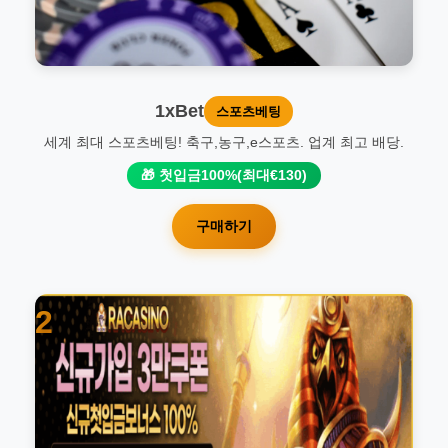
1xBet
스포츠베팅
세계 최대 스포츠베팅! 축구,농구,e스포츠. 업계 최고 배당.
🎁 첫입금100%(최대€130)
구매하기
2