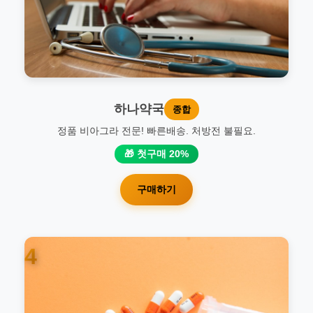
하나약국
종합
정품 비아그라 전문! 빠른배송. 처방전 불필요.
🎁 첫구매 20%
구매하기
4