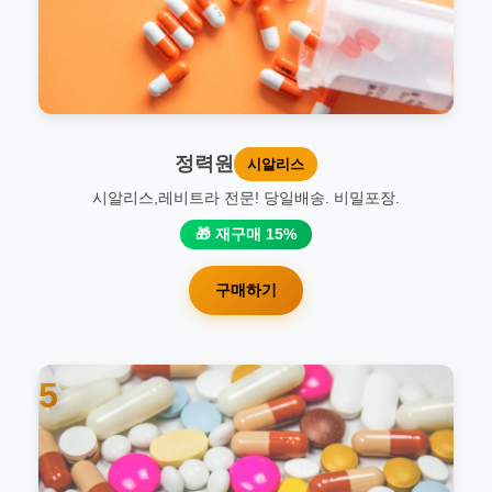
정력원
시알리스
시알리스,레비트라 전문! 당일배송. 비밀포장.
🎁 재구매 15%
구매하기
5