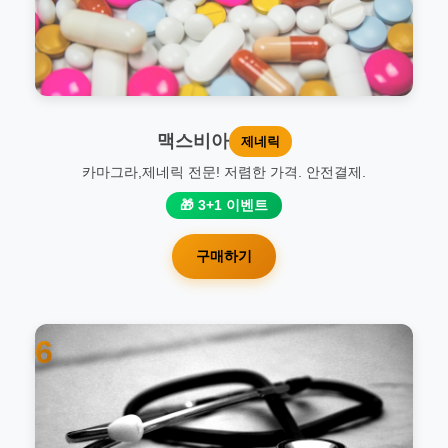
맥스비아
제네릭
카마그라,제네릭 전문! 저렴한 가격. 안전결제.
🎁 3+1 이벤트
구매하기
6