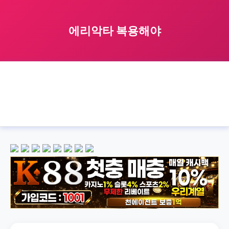
에리악타 복용해야
🏠 홈
에리악타
should
i
take
›
›
›
›
›
에리악타 복용해야