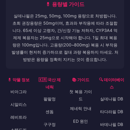
💊 용량별 가이드
실데나필은 25mg, 50mg, 100mg 용량으로 처방됩니다.
초회 권장용량은 50mg이며, 효과와 부작용에 따라 조절합
니다. 65세 이상 고령자, 간/신장 기능 저하자, CYP3A4 억
제제 복용자는 25mg으로 시작해야 합니다. 1일 최대 복용
량은 100mg입니다. 고용량(200~800mg) 복용 시 부작용
발생률이 현저히 증가하므로 절대 과량 복용하지 마세요. 처
방받은 용량을 정확히 지키는 것이 중요합니다.
💊 약물 정보
🇰🇷 국산 제
📚 가이드
🔍 데이터베이
네릭
스
비아그라
첫 복용 가이
팔팔정
드
실데나필 DB
시알리스
제네릭 안내
센돔
타다라필 DB
레비트라
ED 원인
구구정
바데나필 DB
스텐드라