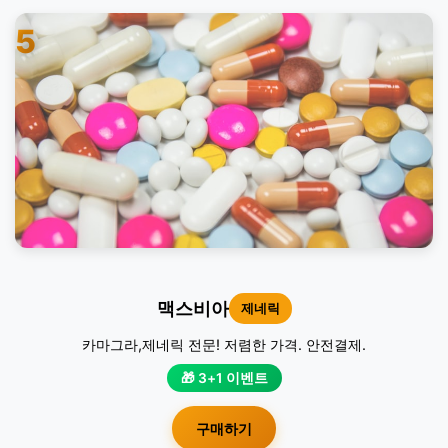
5
맥스비아
제네릭
카마그라,제네릭 전문! 저렴한 가격. 안전결제.
🎁 3+1 이벤트
구매하기