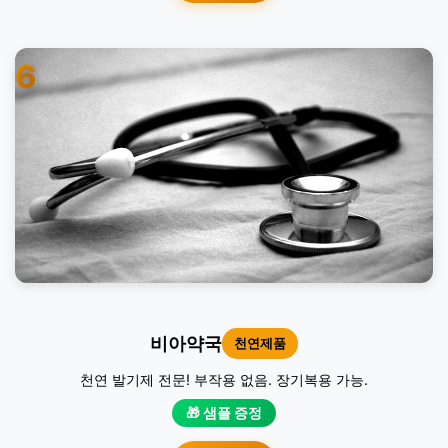
6
비아약국
천연제품
천연 발기제 전문! 부작용 없음. 장기복용 가능.
🎁 샘플 증정