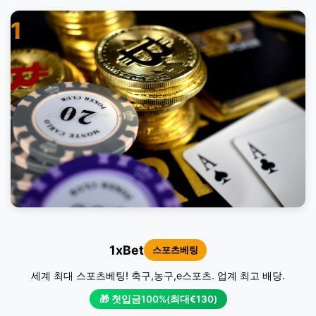
1
1xBet
스포츠베팅
세계 최대 스포츠베팅! 축구,농구,e스포츠. 업계 최고 배당.
🎁 첫입금100%(최대€130)