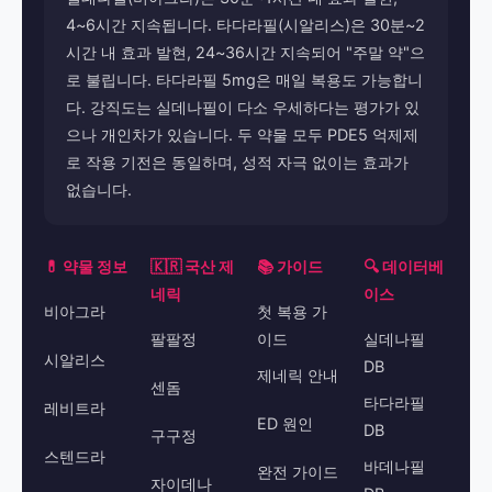
4~6시간 지속됩니다. 타다라필(시알리스)은 30분~2
시간 내 효과 발현, 24~36시간 지속되어 "주말 약"으
로 불립니다. 타다라필 5mg은 매일 복용도 가능합니
다. 강직도는 실데나필이 다소 우세하다는 평가가 있
으나 개인차가 있습니다. 두 약물 모두 PDE5 억제제
로 작용 기전은 동일하며, 성적 자극 없이는 효과가
없습니다.
💊 약물 정보
🇰🇷 국산 제
📚 가이드
🔍 데이터베
네릭
이스
비아그라
첫 복용 가
팔팔정
이드
실데나필
시알리스
DB
제네릭 안내
센돔
타다라필
레비트라
ED 원인
DB
구구정
스텐드라
바데나필
완전 가이드
자이데나