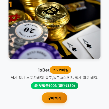
1
1xBet
스포츠베팅
세계 최대 스포츠베팅! 축구,농구,e스포츠. 업계 최고 배당.
🎁 첫입금100%(최대€130)
구매하기