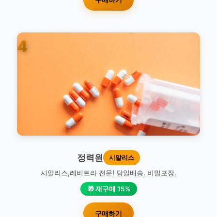
4
정력원
시알리스
시알리스,레비트라 전문! 당일배송. 비밀포장.
🎁 재구매 15%
구매하기