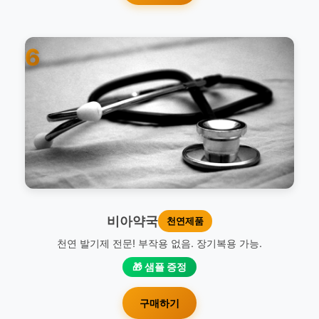
6
비아약국
천연제품
천연 발기제 전문! 부작용 없음. 장기복용 가능.
🎁 샘플 증정
구매하기