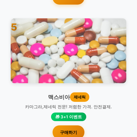
5
맥스비아
제네릭
카마그라,제네릭 전문! 저렴한 가격. 안전결제.
🎁 3+1 이벤트
구매하기