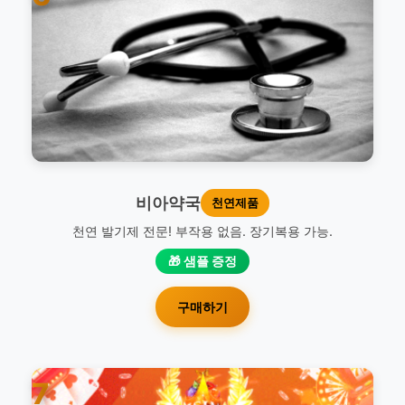
비아약국
천연제품
천연 발기제 전문! 부작용 없음. 장기복용 가능.
🎁 샘플 증정
구매하기
7