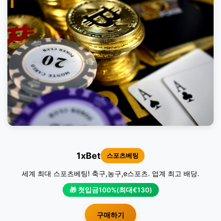
1
1xBet
스포츠베팅
세계 최대 스포츠베팅! 축구,농구,e스포츠. 업계 최고 배당.
🎁 첫입금100%(최대€130)
구매하기