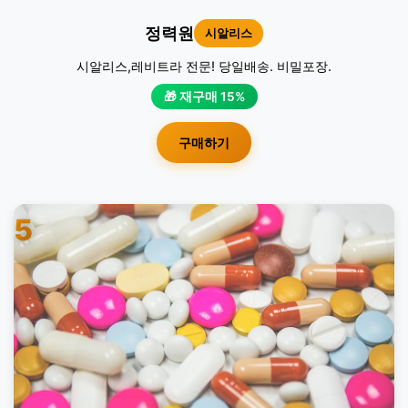
정력원
시알리스
시알리스,레비트라 전문! 당일배송. 비밀포장.
🎁 재구매 15%
구매하기
5