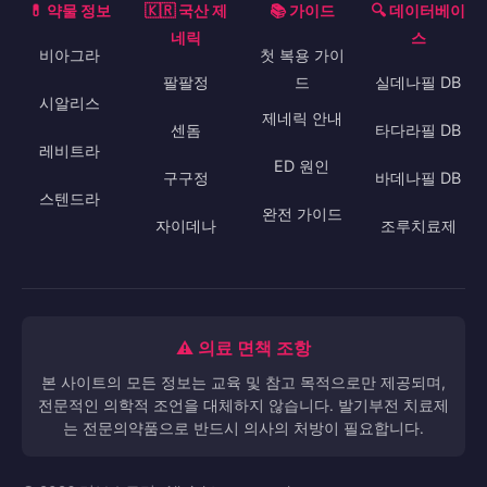
🚫 복용 금기사항
질산염 제제(니트로글리세린, 이소소르비드 등)와 절대 병
용 금지입니다. 두 약물 모두 혈압을 낮추므로 병용 시 급격
한 저혈압으로 생명이 위험할 수 있습니다. 심혈관 질환자,
최근 뇌졸중/심근경색 환자, 심한 간/신장 질환자는 복용 전
반드시 전문의 상담이 필요합니다. 리토나비르 등 CYP3A4
억제제 복용 시 실데나필 혈중농도가 크게 상승하므로 용량
조절이 필요합니다.
💊 약물 정보
🇰🇷 국산 제
📚 가이드
🔍 데이터베이
네릭
스
비아그라
첫 복용 가이
팔팔정
드
실데나필 DB
시알리스
제네릭 안내
센돔
타다라필 DB
레비트라
ED 원인
구구정
바데나필 DB