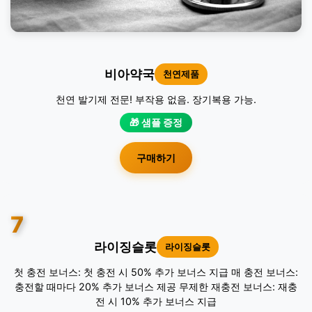
비아약국
천연제품
천연 발기제 전문! 부작용 없음. 장기복용 가능.
🎁 샘플 증정
구매하기
7