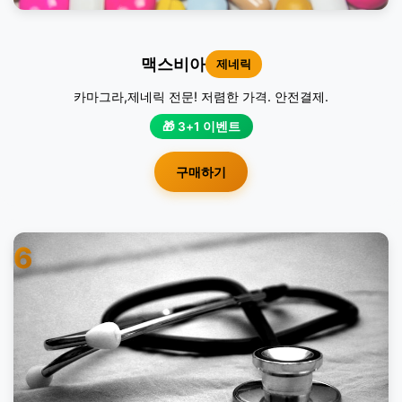
맥스비아
제네릭
카마그라,제네릭 전문! 저렴한 가격. 안전결제.
🎁 3+1 이벤트
구매하기
6