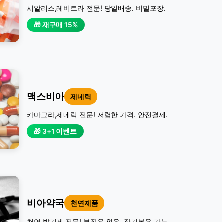
시알리스,레비트라 전문! 당일배송. 비밀포장.
🎁 재구매 15%
맥스비아
제네릭
카마그라,제네릭 전문! 저렴한 가격. 안전결제.
🎁 3+1 이벤트
비아약국
천연제품
천연 발기제 전문! 부작용 없음. 장기복용 가능.