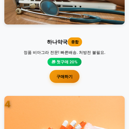
하나약국
종합
정품 비아그라 전문! 빠른배송. 처방전 불필요.
🎁 첫구매 20%
구매하기
4