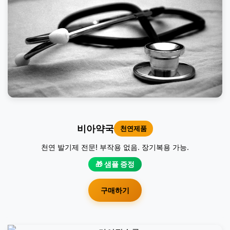
비아약국
천연제품
천연 발기제 전문! 부작용 없음. 장기복용 가능.
🎁 샘플 증정
구매하기