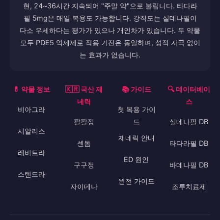
현, 24~36시간 지속되어 "주말 약"으로 불립니다. 타다라
필 5mg은 매일 복용도 가능합니다. 강직도는 실데나필이
다소 우세하다는 평가가 있으나 개인차가 있습니다. 두 약물
모두 PDE5 억제제로 작용 기전은 동일하며, 성적 자극 없이
는 효과가 없습니다.
💊 약물 정보
🇰🇷 국산 제
📚 가이드
🔍 데이터베이
네릭
스
비아그라
첫 복용 가이
팔팔정
드
실데나필 DB
시알리스
제네릭 안내
센돔
타다라필 DB
레비트라
ED 원인
구구정
바데나필 DB
스텐드라
완전 가이드
자이데나
조루치료제