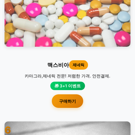
맥스비아
제네릭
카마그라,제네릭 전문! 저렴한 가격. 안전결제.
🎁 3+1 이벤트
구매하기
6