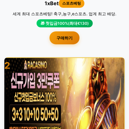
1xBet
스포츠베팅
세계 최대 스포츠베팅! 축구,농구,e스포츠. 업계 최고 배당.
🎁 첫입금100%(최대€130)
구매하기
2