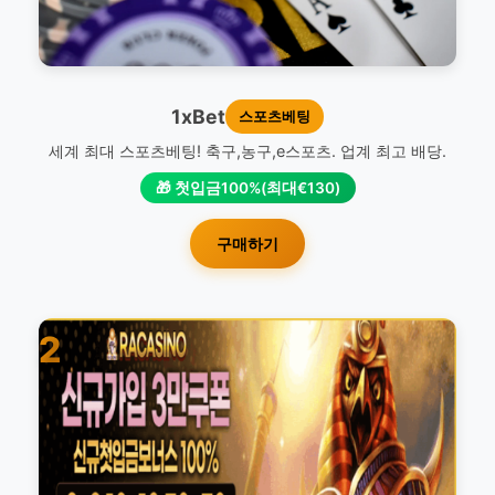
1xBet
스포츠베팅
세계 최대 스포츠베팅! 축구,농구,e스포츠. 업계 최고 배당.
🎁 첫입금100%(최대€130)
구매하기
2