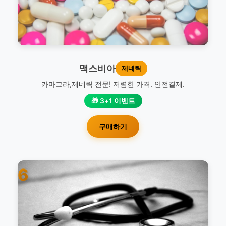
맥스비아
제네릭
카마그라,제네릭 전문! 저렴한 가격. 안전결제.
🎁 3+1 이벤트
구매하기
6