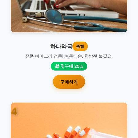
하나약국
종합
정품 비아그라 전문! 빠른배송. 처방전 불필요.
🎁 첫구매 20%
구매하기
4