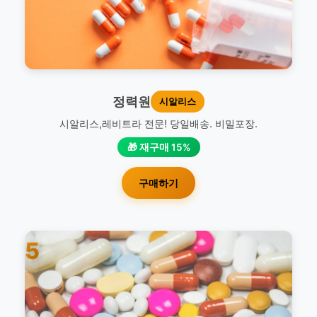
정력원
시알리스
시알리스,레비트라 전문! 당일배송. 비밀포장.
🎁 재구매 15%
구매하기
5