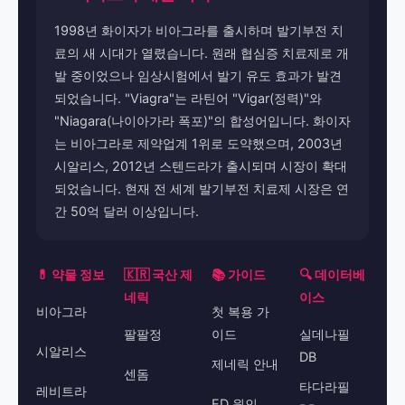
1998년 화이자가 비아그라를 출시하며 발기부전 치
료의 새 시대가 열렸습니다. 원래 협심증 치료제로 개
발 중이었으나 임상시험에서 발기 유도 효과가 발견
되었습니다. "Viagra"는 라틴어 "Vigar(정력)"와
"Niagara(나이아가라 폭포)"의 합성어입니다. 화이자
는 비아그라로 제약업계 1위로 도약했으며, 2003년
시알리스, 2012년 스텐드라가 출시되며 시장이 확대
되었습니다. 현재 전 세계 발기부전 치료제 시장은 연
간 50억 달러 이상입니다.
💊 약물 정보
🇰🇷 국산 제
📚 가이드
🔍 데이터베
네릭
이스
비아그라
첫 복용 가
팔팔정
이드
실데나필
시알리스
DB
제네릭 안내
센돔
타다라필
레비트라
ED 원인