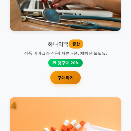
하나약국
종합
정품 비아그라 전문! 빠른배송. 처방전 불필요.
🎁 첫구매 20%
구매하기
4