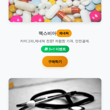
맥스비아
제네릭
카마그라,제네릭 전문! 저렴한 가격. 안전결제.
🎁 3+1 이벤트
구매하기
6