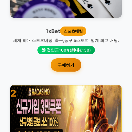
1xBet
스포츠베팅
세계 최대 스포츠베팅! 축구,농구,e스포츠. 업계 최고 배당.
🎁 첫입금100%(최대€130)
구매하기
2