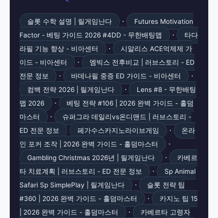
·
슬롯 수학 설명 | 릴게임난다
Futures Motivation
·
Factor - 베팅 가이드 2026 #4DD - 무한배팅맵
타다
·
라필 기능 향상 - 비아센터
시알리스 ACE억제제 가
·
이드 - 비아센터
엠빅스 전후비교 | 러브스토리 - ED
·
·
전문 정보
바데나필 중증 ED 가이드 - 비아센터
·
컴백 전략 2026 | 릴게임난다
Lens #8 - 무한배팅
·
맵 2026
베팅 전략 #106 | 2026 완벽 가이드 - 홀덤
·
마스터
슈퍼그라 데일리vs온디맨드 | 러브스토리 -
·
ED 전문 정보
페가수스카지노라이브게임
온라
·
인 포커 조작 | 2026 완벽 가이드 - 홀덤마스터
·
Gambling Christmas 2026년 | 릴게임난다
카베르
·
타 치료계획 | 러브스토리 - ED 전문 정보
Sp Animal
·
Safari Sp SimplePlay | 릴게임난다
슬롯 전략 팁
·
#360 | 2026 완벽 가이드 - 홀덤마스터
카지노 팁 15
·
| 2026 완벽 가이드 - 홀덤마스터
카베르타 고령자