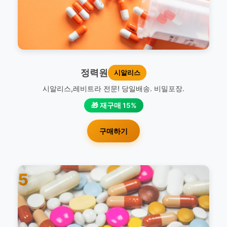
정력원
시알리스
시알리스,레비트라 전문! 당일배송. 비밀포장.
🎁 재구매 15%
구매하기
5