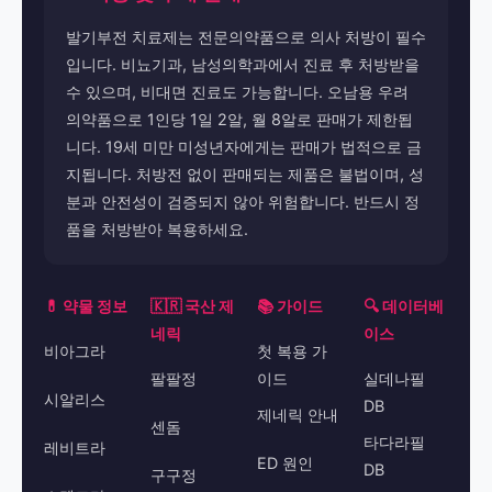
발기부전 치료제는 전문의약품으로 의사 처방이 필수
입니다. 비뇨기과, 남성의학과에서 진료 후 처방받을
수 있으며, 비대면 진료도 가능합니다. 오남용 우려
의약품으로 1인당 1일 2알, 월 8알로 판매가 제한됩
니다. 19세 미만 미성년자에게는 판매가 법적으로 금
지됩니다. 처방전 없이 판매되는 제품은 불법이며, 성
분과 안전성이 검증되지 않아 위험합니다. 반드시 정
품을 처방받아 복용하세요.
💊 약물 정보
🇰🇷 국산 제
📚 가이드
🔍 데이터베
네릭
이스
비아그라
첫 복용 가
팔팔정
이드
실데나필
시알리스
DB
제네릭 안내
센돔
타다라필
레비트라
ED 원인
DB
구구정