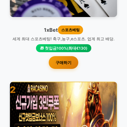
1xBet
스포츠베팅
세계 최대 스포츠베팅! 축구,농구,e스포츠. 업계 최고 배당.
🎁 첫입금100%(최대€130)
구매하기
2