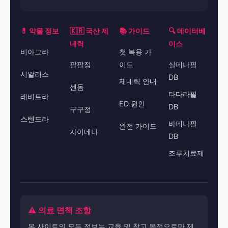
💊 약물 정보
🇰🇷 국산 제
📚 가이드
🔍 데이터베
네릭
이스
비아그라
첫 복용 가
팔팔정
이드
실데나필
시알리스
DB
제네릭 안내
센돔
타다라필
레비트라
ED 원인
DB
구구정
스텐드라
바데나필
완전 가이드
자이데나
DB
조루치료제
⚠️ 의료 면책 조항
본 사이트의 모든 정보는 교육 및 참고 목적으로만 제