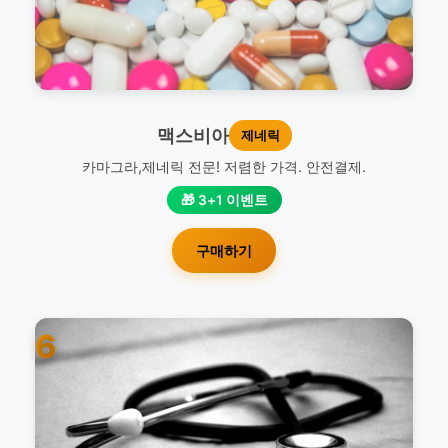
맥스비아
제네릭
카마그라,제네릭 전문! 저렴한 가격. 안전결제.
🎁 3+1 이벤트
구매하기
6