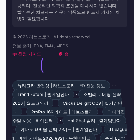
공되며, 전문적인 의학적 조언을 대체하지 않습니다.
발기부전 치료제는 전문의약품으로 반드시 의사의 처
방이 필요합니다.
© 2026 러브스토리. All rights reserved.
정보 출처: FDA, EMA, MFDS
📖 완전 가이드
🏠 홈
· ·
듀라그라 안전성 | 러브스토리 - ED 전문 정보
·
Trend Future | 릴게임난다
조별리그 베팅 전략
·
2026 | 월드코인러
Circus Delight CQ9 | 릴게임난
·
·
다
ProPro 166 가이드 | 러브스토리
타다라필
·
주말 사용 - 비아센터
Hot Shot 발리 | 릴게임난다
·
야마토 600탑 완벽 가이드 | 릴게임난다
J League
·
1 - 베팅 가이드 2026 #921 - 무한배팅맵
수지 ED약