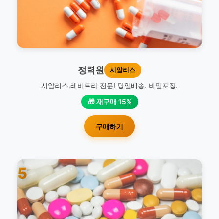
정력원
시알리스
시알리스,레비트라 전문! 당일배송. 비밀포장.
🎁 재구매 15%
구매하기
5