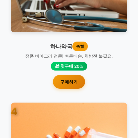
하나약국
종합
정품 비아그라 전문! 빠른배송. 처방전 불필요.
🎁 첫구매 20%
구매하기
4