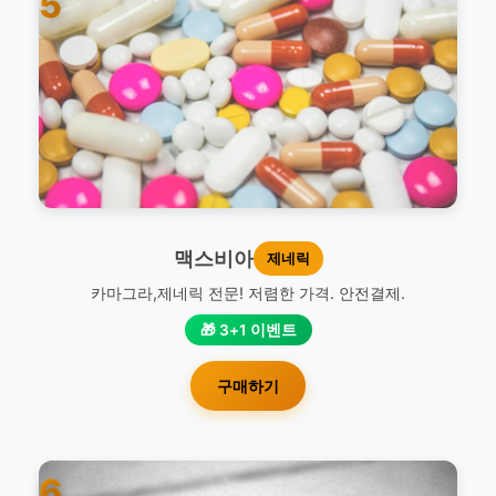
5
맥스비아
제네릭
카마그라,제네릭 전문! 저렴한 가격. 안전결제.
🎁 3+1 이벤트
구매하기
6