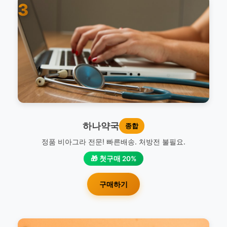
3
하나약국
종합
정품 비아그라 전문! 빠른배송. 처방전 불필요.
🎁 첫구매 20%
구매하기