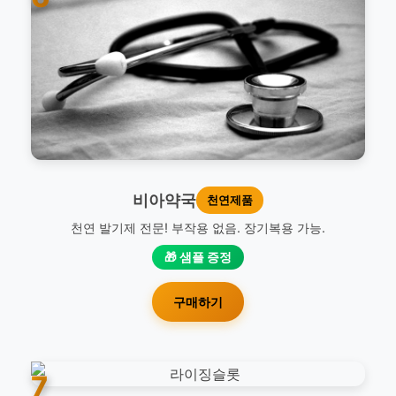
비아약국
천연제품
천연 발기제 전문! 부작용 없음. 장기복용 가능.
🎁 샘플 증정
구매하기
7