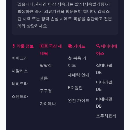
있습니다. 4시간 이상 지속되는 발기(지속발기증)가
발생하면 즉시 의료기관을 방문해야 합니다. 갑작스
런 시력 또는 청력 손실 시에도 복용을 중단하고 전문
의와 상담하세요.
💊 약물 정보
🇰🇷 국산 제
📚 가이드
🔍 데이터베
네릭
이스
비아그라
첫 복용 가
팔팔정
이드
실데나필
시알리스
DB
제네릭 안내
센돔
타다라필
레비트라
ED 원인
DB
구구정
스텐드라
바데나필
완전 가이드
자이데나
DB
조루치료제