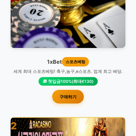
1xBet
스포츠베팅
세계 최대 스포츠베팅! 축구,농구,e스포츠. 업계 최고 배당.
🎁 첫입금100%(최대€130)
구매하기
2