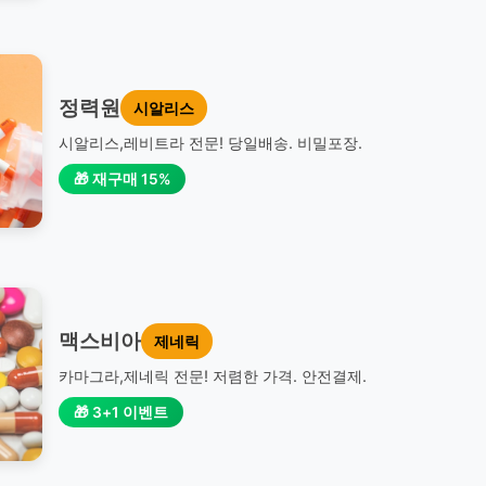
정력원
시알리스
시알리스,레비트라 전문! 당일배송. 비밀포장.
🎁 재구매 15%
맥스비아
제네릭
카마그라,제네릭 전문! 저렴한 가격. 안전결제.
🎁 3+1 이벤트