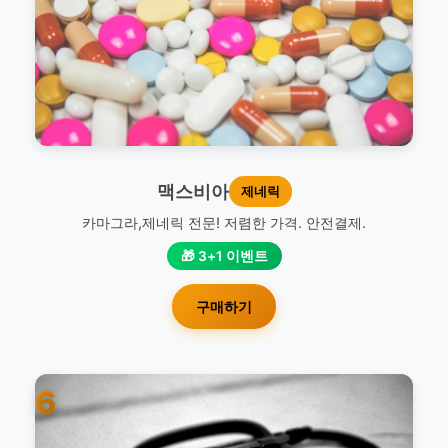
맥스비아
제네릭
카마그라,제네릭 전문! 저렴한 가격. 안전결제.
🎁 3+1 이벤트
구매하기
6