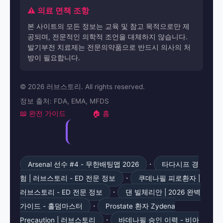
⚠️ 의료 면책 조항
본 사이트의 모든 정보는 교육 및 참고 목적으로만 제
공되며, 전문적인 의학적 조언을 대체하지 않습니다.
발기부전 치료제는 전문의약품으로 반드시 의사의 처
방이 필요합니다.
© 2026 러브스토리. All rights reserved.
정보 출처: FDA, EMA, MFDS
📖 완전 가이드
🏠 홈
·
Arsenal 선수 #4 - 무한배팅맵 2026
타다시프 경
·
험 | 러브스토리 - ED 전문 정보
쿠데나필 피로환자 |
·
러브스토리 - ED 전문 정보
댄 빌체리안 | 2026 완벽
·
가이드 - 홀덤마스터
Prostate 환자 Zydena
·
Precaution | 러브스토리
바데나필 승인 이력 - 비아