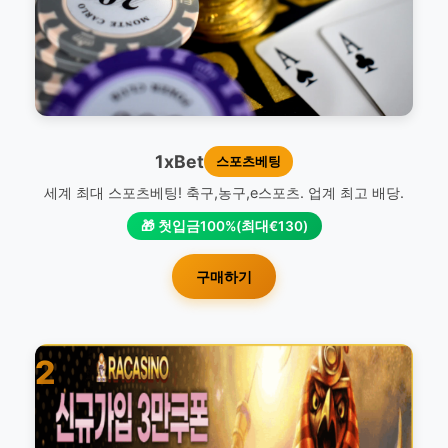
1xBet
스포츠베팅
세계 최대 스포츠베팅! 축구,농구,e스포츠. 업계 최고 배당.
🎁 첫입금100%(최대€130)
구매하기
2