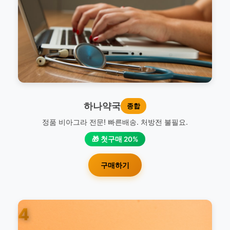
하나약국
종합
정품 비아그라 전문! 빠른배송. 처방전 불필요.
🎁 첫구매 20%
구매하기
4