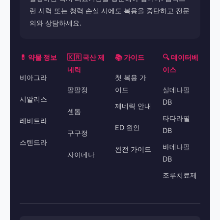
런 시력 또는 청력 손실 시에도 복용을 중단하고 전문
의와 상담하세요.
💊 약물 정보
🇰🇷 국산 제
📚 가이드
🔍 데이터베
네릭
이스
비아그라
첫 복용 가
팔팔정
이드
실데나필
시알리스
DB
제네릭 안내
센돔
타다라필
레비트라
ED 원인
DB
구구정
스텐드라
바데나필
완전 가이드
자이데나
DB
조루치료제