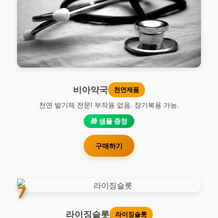
비아약국
천연제품
천연 발기제 전문! 부작용 없음. 장기복용 가능.
🎁 샘플 증정
구매하기
7
라이징슬롯
라이징슬롯