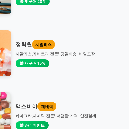
🎁 첫구매 20%
정력원
시알리스
시알리스,레비트라 전문! 당일배송. 비밀포장.
🎁 재구매 15%
맥스비아
제네릭
카마그라,제네릭 전문! 저렴한 가격. 안전결제.
🎁 3+1 이벤트