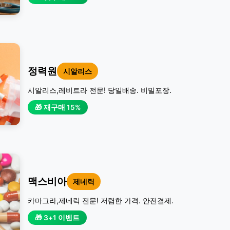
정력원
시알리스
시알리스,레비트라 전문! 당일배송. 비밀포장.
🎁 재구매 15%
맥스비아
제네릭
카마그라,제네릭 전문! 저렴한 가격. 안전결제.
🎁 3+1 이벤트