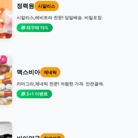
정력원
시알리스
시알리스,레비트라 전문! 당일배송. 비밀포장.
🎁 재구매 15%
맥스비아
제네릭
카마그라,제네릭 전문! 저렴한 가격. 안전결제.
🎁 3+1 이벤트