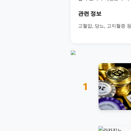
관련 정보
고혈압, 당뇨, 고지혈증 
1