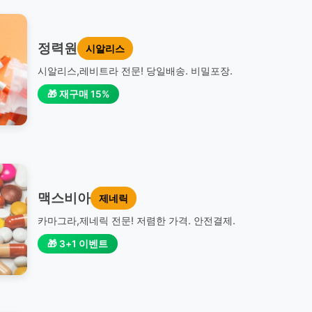
정력원
시알리스
시알리스,레비트라 전문! 당일배송. 비밀포장.
🎁 재구매 15%
맥스비아
제네릭
카마그라,제네릭 전문! 저렴한 가격. 안전결제.
🎁 3+1 이벤트