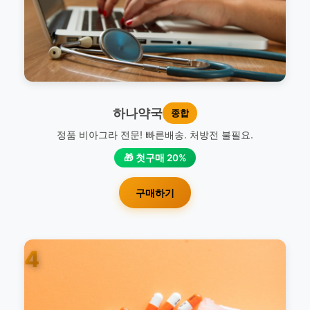
하나약국
종합
정품 비아그라 전문! 빠른배송. 처방전 불필요.
🎁 첫구매 20%
구매하기
4