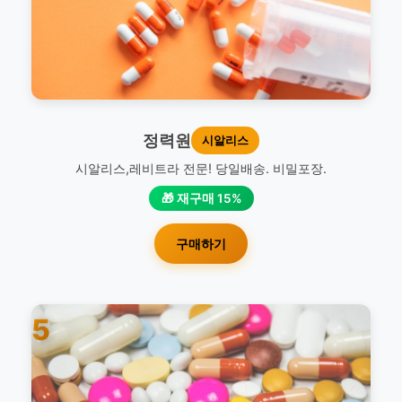
정력원
시알리스
시알리스,레비트라 전문! 당일배송. 비밀포장.
🎁 재구매 15%
구매하기
5