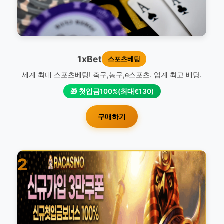
1xBet
스포츠베팅
세계 최대 스포츠베팅! 축구,농구,e스포츠. 업계 최고 배당.
🎁 첫입금100%(최대€130)
구매하기
2