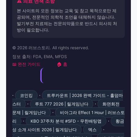
⚠️ 의료 면책 조항
본 사이트의 모든 정보는 교육 및 참고 목적으로만 제
공되며, 전문적인 의학적 조언을 대체하지 않습니다.
발기부전 치료제는 전문의약품으로 반드시 의사의 처
방이 필요합니다.
© 2026 러브스토리. All rights reserved.
정보 출처: FDA, EMA, MFDS
📖 완전 가이드
🏠 홈
·
·
코인킹
트루카운트 | 2026 완벽 가이드 - 홀덤마
·
·
스터
루트 777 2026 | 릴게임난다
화면회전
·
문제 | 릴게임난다
비아그라 Effect 1 Hour | 러브스토
·
·
리
KBO 37주차 분석 #5FD - 무한배팅맵
황금
·
성 소개 사이트 2026 | 릴게임난다
엑스