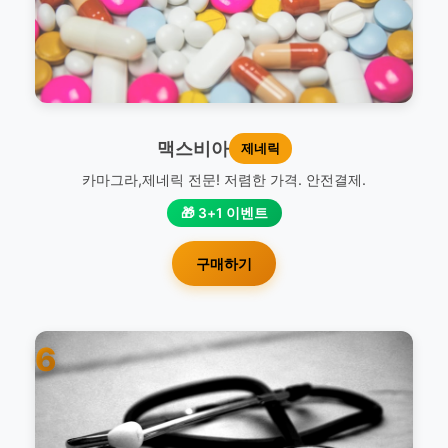
맥스비아
제네릭
카마그라,제네릭 전문! 저렴한 가격. 안전결제.
🎁 3+1 이벤트
구매하기
6