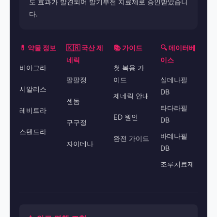
도 효과가 발견되어 발기부전 치료제로 승인받았습니
다.
💊 약물 정보
🇰🇷 국산 제
📚 가이드
🔍 데이터베
네릭
이스
비아그라
첫 복용 가
팔팔정
이드
실데나필
시알리스
DB
제네릭 안내
센돔
타다라필
레비트라
ED 원인
DB
구구정
스텐드라
바데나필
완전 가이드
자이데나
DB
조루치료제