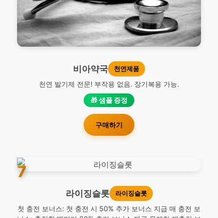
비아약국
천연제품
천연 발기제 전문! 부작용 없음. 장기복용 가능.
🎁 샘플 증정
구매하기
7
라이징슬롯
라이징슬롯
첫 충전 보너스: 첫 충전 시 50% 추가 보너스 지급 매 충전 보