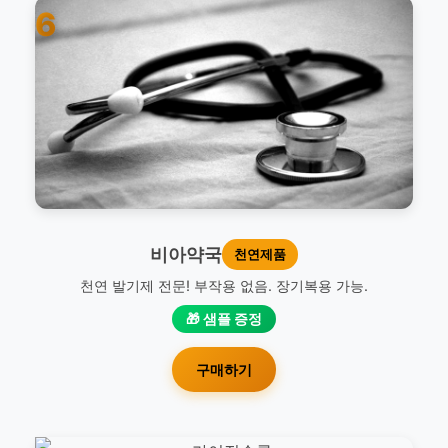
6
비아약국
천연제품
천연 발기제 전문! 부작용 없음. 장기복용 가능.
🎁 샘플 증정
구매하기