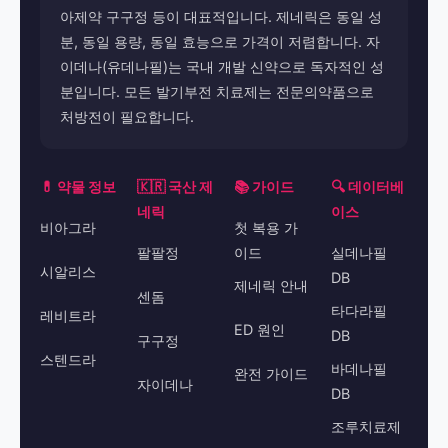
아제약 구구정 등이 대표적입니다. 제네릭은 동일 성
분, 동일 용량, 동일 효능으로 가격이 저렴합니다. 자
이데나(유데나필)는 국내 개발 신약으로 독자적인 성
분입니다. 모든 발기부전 치료제는 전문의약품으로
처방전이 필요합니다.
💊 약물 정보
🇰🇷 국산 제
📚 가이드
🔍 데이터베
네릭
이스
비아그라
첫 복용 가
팔팔정
이드
실데나필
시알리스
DB
제네릭 안내
센돔
타다라필
레비트라
ED 원인
DB
구구정
스텐드라
바데나필
완전 가이드
자이데나
DB
조루치료제