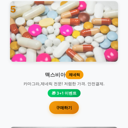
5
맥스비아
제네릭
카마그라,제네릭 전문! 저렴한 가격. 안전결제.
🎁 3+1 이벤트
구매하기