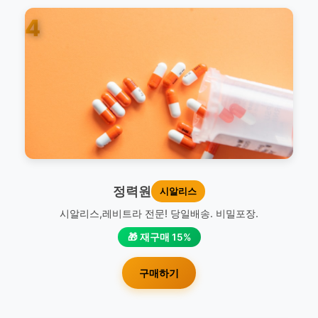
4
정력원
시알리스
시알리스,레비트라 전문! 당일배송. 비밀포장.
🎁 재구매 15%
구매하기