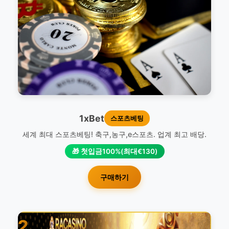
1xBet
스포츠베팅
세계 최대 스포츠베팅! 축구,농구,e스포츠. 업계 최고 배당.
🎁 첫입금100%(최대€130)
구매하기
2