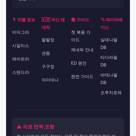
💊 약물 정보
🇰🇷 국산 제
📚 가이드
🔍 데이터베
네릭
이스
비아그라
첫 복용 가
팔팔정
이드
실데나필
시알리스
DB
제네릭 안내
센돔
타다라필
레비트라
ED 원인
DB
구구정
스텐드라
바데나필
완전 가이드
자이데나
DB
조루치료제
⚠️ 의료 면책 조항