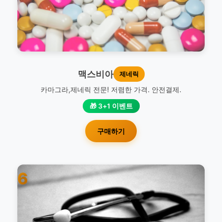
맥스비아
제네릭
카마그라,제네릭 전문! 저렴한 가격. 안전결제.
🎁 3+1 이벤트
구매하기
6