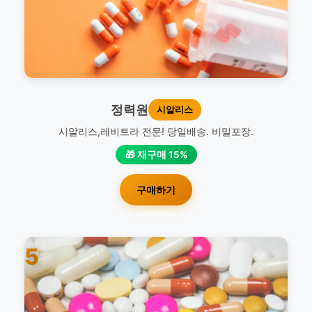
정력원
시알리스
시알리스,레비트라 전문! 당일배송. 비밀포장.
🎁 재구매 15%
구매하기
5