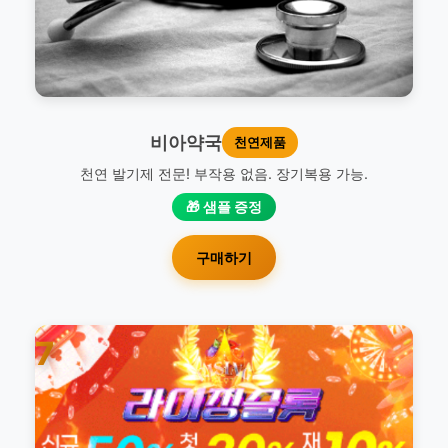
비아약국
천연제품
천연 발기제 전문! 부작용 없음. 장기복용 가능.
🎁 샘플 증정
구매하기
7