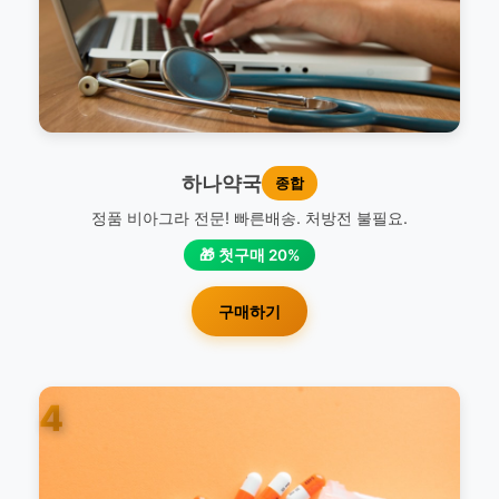
하나약국
종합
정품 비아그라 전문! 빠른배송. 처방전 불필요.
🎁 첫구매 20%
구매하기
4