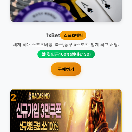
1xBet
스포츠베팅
세계 최대 스포츠베팅! 축구,농구,e스포츠. 업계 최고 배당.
🎁 첫입금100%(최대€130)
구매하기
2