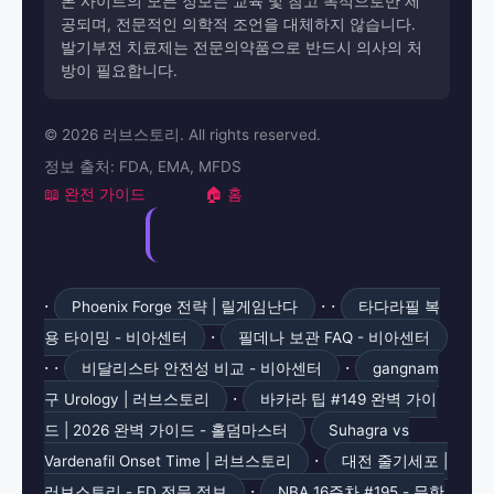
본 사이트의 모든 정보는 교육 및 참고 목적으로만 제
공되며, 전문적인 의학적 조언을 대체하지 않습니다.
발기부전 치료제는 전문의약품으로 반드시 의사의 처
방이 필요합니다.
© 2026 러브스토리. All rights reserved.
정보 출처: FDA, EMA, MFDS
📖 완전 가이드
🏠 홈
·
· ·
Phoenix Forge 전략 | 릴게임난다
타다라필 복
·
용 타이밍 - 비아센터
필데나 보관 FAQ - 비아센터
· ·
·
비달리스타 안전성 비교 - 비아센터
gangnam
·
구 Urology | 러브스토리
바카라 팁 #149 완벽 가이
드 | 2026 완벽 가이드 - 홀덤마스터
Suhagra vs
·
Vardenafil Onset Time | 러브스토리
대전 줄기세포 |
·
러브스토리 - ED 전문 정보
NBA 16주차 #195 - 무한