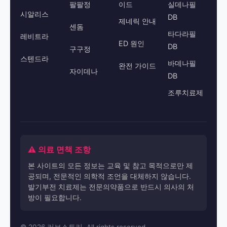
팔팔정
이드
실데나필
시알리스
DB
제네릭 안내
센돔
타다라필
레비트라
ED 원인
DB
구구정
스텐드라
바데나필
완전 가이드
자이데나
DB
조루치료제
⚠️ 의료 면책 조항
본 사이트의 모든 정보는 교육 및 참고 목적으로만 제
공되며, 전문적인 의학적 조언을 대체하지 않습니다.
발기부전 치료제는 전문의약품으로 반드시 의사의 처
방이 필요합니다.