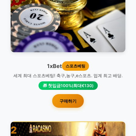
1xBet
스포츠베팅
세계 최대 스포츠베팅! 축구,농구,e스포츠. 업계 최고 배당.
🎁 첫입금100%(최대€130)
구매하기
2