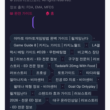
© 2026 러브스토리. All rights reserved.
정보 출처: FDA, EMA, MFDS
📖 완전 가이드
🏠 홈
·
야마토 야마토게임방법 완벽 가이드 | 릴게임난다
·
Game Guide 8 | 카지노 가이드 | 카지노월드
LA갤
·
럭시 베팅 가이드 #D2B - 무한배팅맵
비고렉스 장단
·
점 | 러브스토리 - ED 전문 정보
구구정 전문의 | 러브
·
스토리 - ED 전문 정보
Tadalafil 20mg With Food |
·
·
러브스토리
조호성
토토가이드
타다라필
·
·
얼마나지속 - 비아센터
진공 ED 치료 - 비아센터
·
필데나 제형 정보 - 비아센터
Goal Op Onlyplay |
·
릴게임난다
스텐드라 효과 가이드 | 러브스토리
·
2026 - 전문 ED 정보
대구 온라인상담 | 러브스토리
- ED 전문 정보