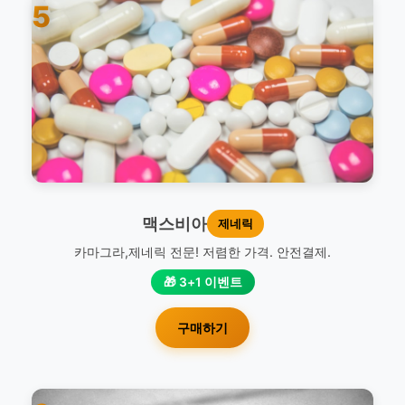
5
맥스비아
제네릭
카마그라,제네릭 전문! 저렴한 가격. 안전결제.
🎁 3+1 이벤트
구매하기