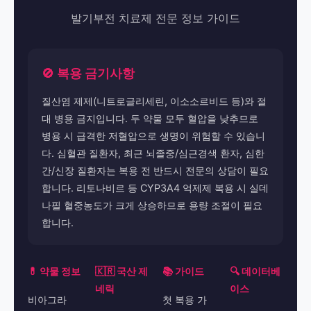
발기부전 치료제 전문 정보 가이드
🚫 복용 금기사항
질산염 제제(니트로글리세린, 이소소르비드 등)와 절
대 병용 금지입니다. 두 약물 모두 혈압을 낮추므로
병용 시 급격한 저혈압으로 생명이 위험할 수 있습니
다. 심혈관 질환자, 최근 뇌졸중/심근경색 환자, 심한
간/신장 질환자는 복용 전 반드시 전문의 상담이 필요
합니다. 리토나비르 등 CYP3A4 억제제 복용 시 실데
나필 혈중농도가 크게 상승하므로 용량 조절이 필요
합니다.
💊 약물 정보
🇰🇷 국산 제
📚 가이드
🔍 데이터베
네릭
이스
비아그라
첫 복용 가