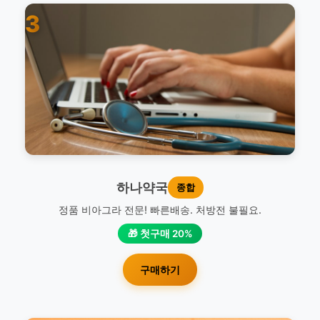
3
하나약국
종합
정품 비아그라 전문! 빠른배송. 처방전 불필요.
🎁 첫구매 20%
구매하기