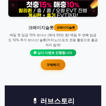
크레이지슬롯
크레이지슬롯
매일 첫 입금 15% 보너스 (최대 50만 원) 매일 두 번째 입금
도 10% 추가 보너스! 슬롯/카지노/스포츠 전용 롤링으로 출금
까지 쉽게!
🎁 상시 이벤트 진행합니다.
구매하기
💊 러브스토리