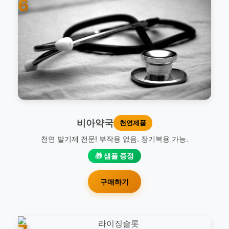
6
비아약국
천연제품
천연 발기제 전문! 부작용 없음. 장기복용 가능.
🎁 샘플 증정
구매하기